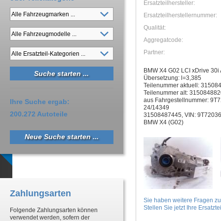
Ersatzteilhersteller:
Ersatzteilherstellernummer:
Qualität:
Aggregatcode:
Partner:
BMW X4 G02 LCI xDrive 30i 
Übersetzung: l=3,385
Teilenummer aktuell: 31508
Teilenummer alt: 31508488
aus Fahrgestellnummer: 9T7
Ihre Suche ergab:
24/14349
200.272 Autoteile
31508487445, VIN: 9T72036
BMW X4 (G02)
Neue Suche starten ...
Zahlungsarten
Sie haben weitere Fragen z
Stellen Sie jetzt Ihre Ersatztei
Folgende Zahlungsarten können
verwendet werden, sofern der