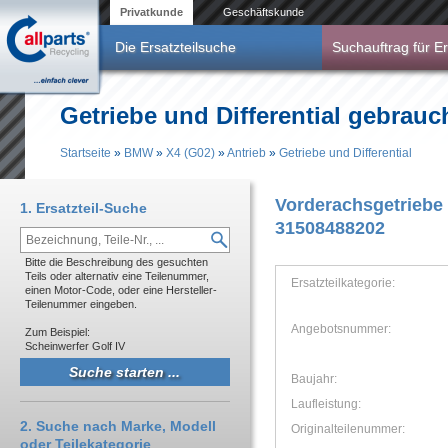
Direkt zum Inhalt
Privatkunde
Geschäftskunde
Die Ersatzteilsuche
Suchauftrag für Er
Getriebe und Differential gebrau
Startseite
»
BMW
»
X4 (G02)
»
Antrieb
»
Getriebe und Differential
Sie sind hier
Vorderachsgetriebe
1. Ersatzteil-Suche
31508488202
Bitte die Beschreibung des gesuchten
Teils oder alternativ eine Teilenummer,
Ersatzteilkategorie:
einen Motor-Code, oder eine Hersteller-
Teilenummer eingeben.
Angebotsnummer:
Zum Beispiel:
Scheinwerfer Golf IV
Baujahr:
Laufleistung:
2. Suche nach Marke, Modell
Originalteilenummer:
oder Teilekategorie