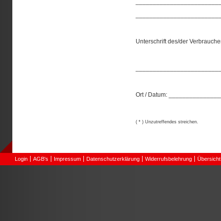
________________________
________________________
Unterschrift des/der Verbraucher
________________________
Ort / Datum: ____________
( * ) Unzutreffendes streichen.
Login
AGB's
Impressum
Datenschutzerklärung
Widerrufsbelehrung
Übersicht