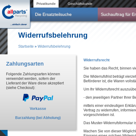
Direkt zum Inhalt
Privatkunde
Geschäftskunde
Die Ersatzteilsuche
Suchauftrag für Er
Widerrufsbelehrung
Startseite
»
Widerrufsbelehrung
Sie sind hier
Widerrufsrecht
Zahlungsarten
Sie haben das Recht, binnen v
Folgende Zahlungsarten können
Die Widerrufsfrist beträgt vier
verwendet werden, sofern der
Beförderer ist, die Waren vollst
Lieferant der Ware diese akzeptiert
(siehe Checkout):
Um Ihr Widerrufsrecht auszuüb
- den jeweiligen Partner Ihrer B
mittels einer eindeutigen Erklär
Vorkasse
Vertrag zu widerrufen, informie
vorgeschrieben ist.
Barzahlung (bei Abholung)
Das Muster-Widerrufsformular i
Machen Sie von dieser Möglichk
Eingang eines solchen Widerruf