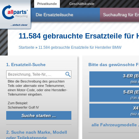
Direkt zum Inhalt
Privatkunde
Geschäftskunde
Die Ersatzteilsuche
Suchauftrag für Er
11.584 gebrauchte Ersatzteile für
Startseite
»
11.584 gebrauchte Ersatzteile für Hersteller BMW
Sie sind hier
1. Ersatzteil-Suche
Bitte das gewünschte 
3-ER (E
Bitte die Beschreibung des gesuchten
(968 E
Teils oder alternativ eine Teilenummer,
einen Motor-Code, oder eine Hersteller-
5-ER (E
Teilenummer eingeben.
(735 E
Zum Beispiel:
Scheinwerfer Golf IV
X4
(562 E
Anzeigen
alle Fahrzeugmodelle .
2. Suche nach Marke, Modell
oder Teilekategorie