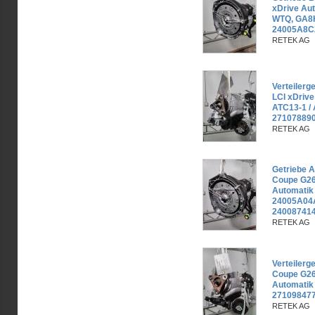
xDrive Au
WTQ, GA8
24005A8C
RETEK AG
Verteiler
LCI xDrive
ATC13-1 /
271078890
RETEK AG
Getriebe 
Coupe G26
Automati
24005A04
240087414
RETEK AG
Verteiler
Coupe G26
Automatik
27109847
RETEK AG