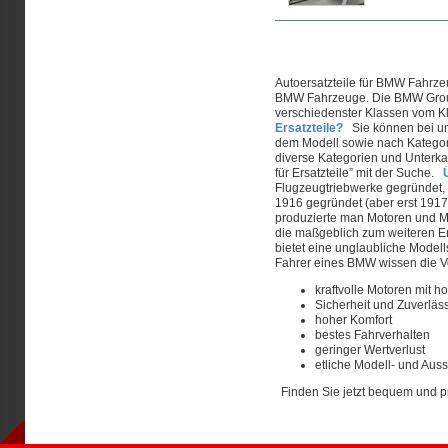
Seiten
Autoersatzteile für BMW Fahrze
BMW Fahrzeuge. Die BMW Group 
verschiedenster Klassen vom K
Ersatzteile?
Sie können bei uns
dem Modell sowie nach Kategori
diverse Kategorien und Unterkat
für Ersatzteile” mit der Suche.
Flugzeugtriebwerke gegründet
1916 gegründet (aber erst 191
produzierte man Motoren und M
die maßgeblich zum weiteren Er
bietet eine unglaubliche Model
Fahrer eines BMW wissen die V
kraftvolle Motoren mit 
Sicherheit und Zuverläss
hoher Komfort
bestes Fahrverhalten
geringer Wertverlust
etliche Modell- und Aus
Finden Sie jetzt bequem und pr