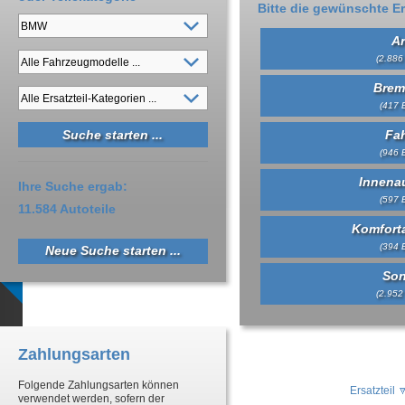
Bitte die gewünschte Er
An
(2.886 
Brem
(417 E
Fa
(946 E
Innena
Ihre Suche ergab:
(597 E
11.584 Autoteile
Komfort
(394 E
Neue Suche starten ...
Son
(2.952 
Zahlungsarten
Folgende Zahlungsarten können
Ersatzteil
verwendet werden, sofern der