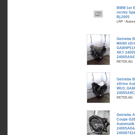
BMW 1er E8
rechts Spa
Bj.2005
LRP - Autor
Getriebe 
M440i xDr
GA8HP51X
XKY 2400
24005A04
RETEK AG
Getriebe 
xDrive Au
WU3, GA8
24005A8C
RETEK AG
Getriebe 
Coupe G26
Automati
24005A04
240087414