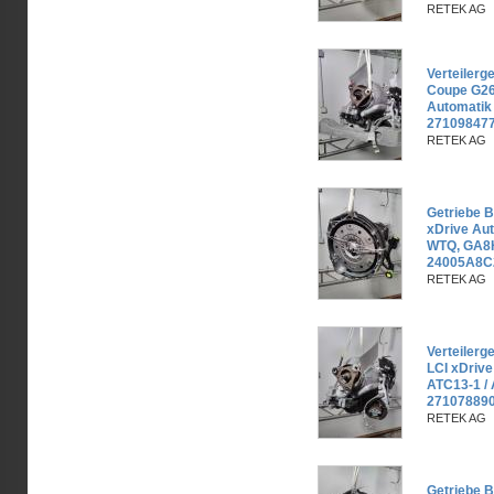
RETEK AG
Verteiler
Coupe G26
Automatik
27109847
RETEK AG
Getriebe 
xDrive Au
WTQ, GA8
24005A8C
RETEK AG
Verteiler
LCI xDrive
ATC13-1 /
271078890
RETEK AG
Getriebe 