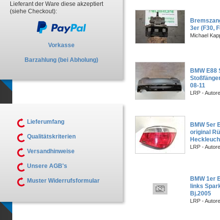
Lieferant der Ware diese akzeptiert
(siehe Checkout):
Bremszang
3er (F30, 
Michael Kapp
Vorkasse
Barzahlung (bei Abholung)
BMW E88 
Stoßfänger
08-11
LRP - Autor
Lieferumfang
BMW 5er E
original R
Qualitätskriterien
Heckleuch
LRP - Autor
Versandhinweise
Unsere AGB's
BMW 1er E8
Muster Widerrufsformular
links Spar
Bj.2005
LRP - Autor