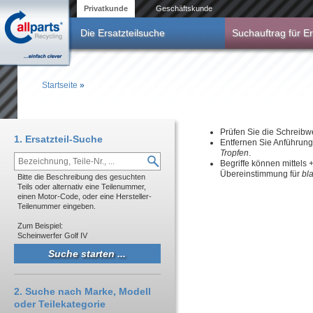
Direkt zum Inhalt
Privatkunde
Geschäftskunde
Die Ersatzteilsuche
Suchauftrag für Er
Startseite
»
Sie sind hier
Prüfen Sie die Schreibw
1. Ersatzteil-Suche
Entfernen Sie Anführun
Tropfen
.
Begriffe können mittels
Übereinstimmung für
bl
Bitte die Beschreibung des gesuchten
Teils oder alternativ eine Teilenummer,
einen Motor-Code, oder eine Hersteller-
Teilenummer eingeben.
Zum Beispiel:
Scheinwerfer Golf IV
2. Suche nach Marke, Modell
oder Teilekategorie