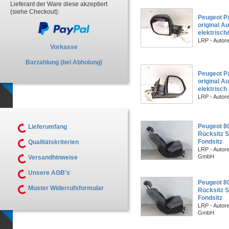
Lieferant der Ware diese akzeptiert
(siehe Checkout):
Peugeot Pa
original A
elektrisch
LRP - Autor
Vorkasse
Barzahlung (bei Abholung)
Peugeot Pa
original A
elektrisch
LRP - Autor
Peugeot 80
Lieferumfang
Rücksitz Si
Fondsitz
Qualitätskriterien
LRP - Autor
GmbH
Versandhinweise
Unsere AGB's
Peugeot 80
Muster Widerrufsformular
Rücksitz Si
Fondsitz
LRP - Autor
GmbH