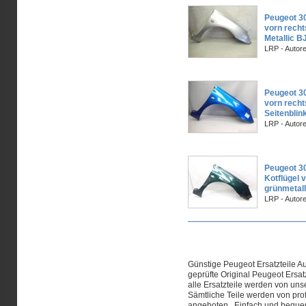
Peugeot 30
vorn rech
Metallic B
LRP - Autor
Peugeot 30
vorn recht
Seitenblin
LRP - Autor
Peugeot 30
Kotflügel 
grünmetal
LRP - Autor
Seiten
Günstige Peugeot Ersatzteile Auf
geprüfte Original Peugeot Ersat
alle Ersatzteile werden von uns
Sämtliche Teile werden von pro
angeboten. Einfach und bequem 