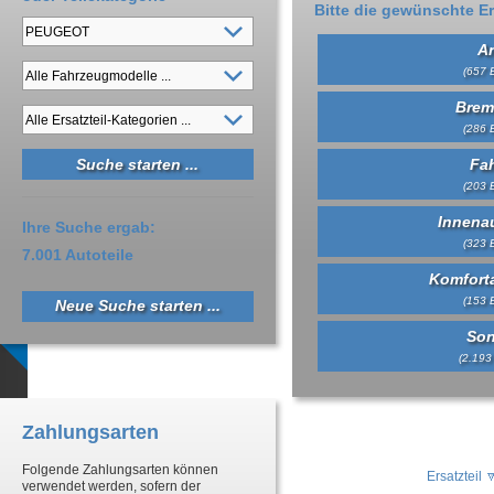
Bitte die gewünschte Er
An
(657 E
Brem
(286 E
Fa
(203 E
Innena
Ihre Suche ergab:
(323 E
7.001 Autoteile
Komfort
(153 E
Neue Suche starten ...
Son
(2.193 
Zahlungsarten
Folgende Zahlungsarten können
Ersatzteil
verwendet werden, sofern der