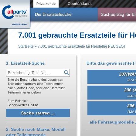
Direkt zum Inhalt
Privatkunde
Geschäftskunde
Die Ersatzteilsuche
Suchauftrag für Er
7.001 gebrauchte Ersatzteile für
Startseite
»
7.001 gebrauchte Ersatzteile für Hersteller PEUGEOT
Sie sind hier
1. Ersatzteil-Suche
Bitte das gewünschte 
207(WA/
Bitte die Beschreibung des gesuchten
(674 E
Teils oder alternativ eine Teilenummer,
einen Motor-Code, oder eine Hersteller-
206 (
Teilenummer eingeben.
(331 E
Zum Beispiel:
Scheinwerfer Golf IV
206 
(320 E
Anzeigen
alle Fahrzeugmodelle .
2. Suche nach Marke, Modell
oder Teilekategorie