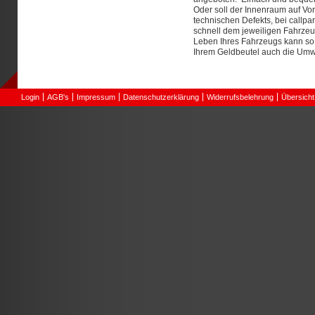
Oder soll der Innenraum auf V
technischen Defekts, bei callpa
schnell dem jeweiligen Fahrzeu
Leben Ihres Fahrzeugs kann so 
Ihrem Geldbeutel auch die Um
Login
AGB's
Impressum
Datenschutzerklärung
Widerrufsbelehrung
Übersicht