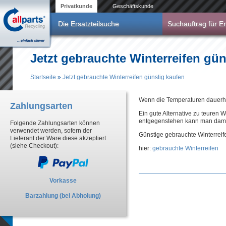
Direkt zum Inhalt
Privatkunde
Geschäftskunde
Die Ersatzteilsuche
Suchauftrag für Er
Jetzt gebrauchte Winterreifen gün
Startseite
»
Jetzt gebrauchte Winterreifen günstig kaufen
Sie sind hier
Wenn die Temperaturen dauerhaft
Zahlungsarten
Ein gute Alternative zu teuren W
entgegenstehen kann man damit
Folgende Zahlungsarten können
verwendet werden, sofern der
Günstige gebrauchte Winterreife
Lieferant der Ware diese akzeptiert
(siehe Checkout):
hier:
gebrauchte Winterreifen
Vorkasse
Barzahlung (bei Abholung)