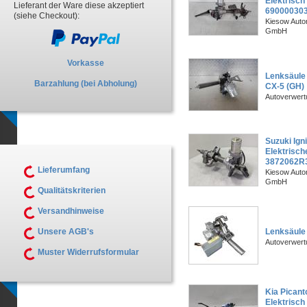
Elektrisc
Lieferant der Ware diese akzeptiert
69000030
(siehe Checkout):
Kiesow Autor
GmbH
Vorkasse
Lenksäule
Barzahlung (bei Abholung)
CX-5 (GH)
Autoverwer
Suzuki Ign
Elektrisch
3872062R
Lieferumfang
Kiesow Autor
GmbH
Qualitätskriterien
Versandhinweise
Lenksäule 
Unsere AGB's
Autoverwer
Muster Widerrufsformular
Kia Picant
Elektrisc