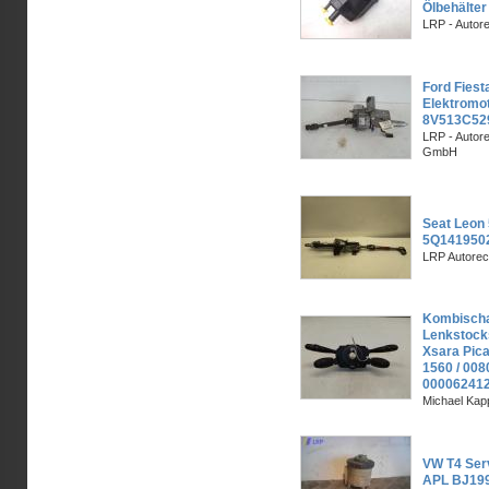
Ölbehälter
LRP - Autor
Ford Fies
Elektromo
8V513C52
LRP - Autor
GmbH
Seat Leon 
5Q1419502
LRP Autorec
Kombischa
Lenkstocks
Xsara Pica
1560 / 008
00006241
Michael Kapp
VW T4 Serv
APL BJ19