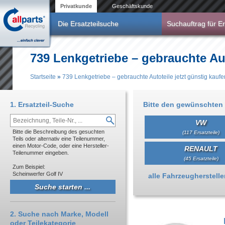
Direkt zum Inhalt
Privatkunde
Geschäftskunde
Die Ersatzteilsuche
Suchauftrag für Er
739 Lenkgetriebe – gebrauchte Aut
Startseite
»
739 Lenkgetriebe – gebrauchte Autoteile jetzt günstig kaufe
Sie sind hier
1. Ersatzteil-Suche
Bitte den gewünschten 
VW
Bitte die Beschreibung des gesuchten
(117 Ersatzteile)
Teils oder alternativ eine Teilenummer,
einen Motor-Code, oder eine Hersteller-
RENAULT
Teilenummer eingeben.
(45 Ersatzteile)
Zum Beispiel:
Scheinwerfer Golf IV
Anzeigen
alle Fahrzeughersteller 
2. Suche nach Marke, Modell
oder Teilekategorie