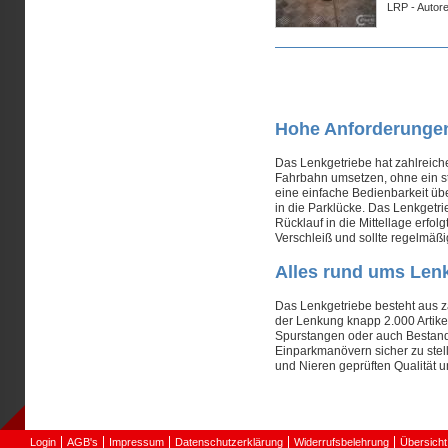
LRP - Autor
Seiten
Hohe Anforderungen
Das Lenkgetriebe hat zahlreic
Fahrbahn umsetzen, ohne ein st
eine einfache Bedienbarkeit üb
in die Parklücke. Das Lenkgetr
Rücklauf in die Mittellage erfolg
Verschleiß und sollte regelmäßi
Alles rund ums Len
Das Lenkgetriebe besteht aus za
der Lenkung knapp 2.000 Artikel
Spurstangen oder auch Bestand
Einparkmanövern sicher zu stel
und Nieren geprüften Qualität u
Login
AGB's
Impressum
Datenschutzerklärung
Widerrufsbelehrung
Übersicht