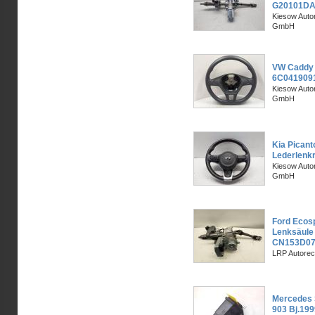
G20101DA
Kiesow Autor
GmbH
VW Caddy 
6C041909
Kiesow Autor
GmbH
Kia Picant
Lederlenk
Kiesow Autor
GmbH
Ford Ecosp
Lenksäule 
CN153D07
LRP Autorec
Mercedes 
903 Bj.199