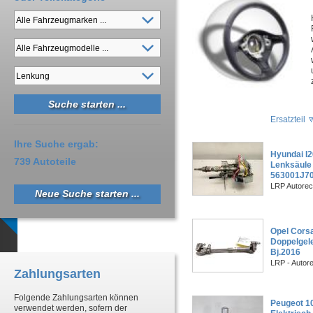
Ersatzteil
Ihre Suche ergab:
Hyundai I2
739 Autoteile
Lenksäule 
563001J70
LRP Autorec
Neue Suche starten ...
Opel Corsa
Doppelgel
Bj.2016
LRP - Autor
Zahlungsarten
Folgende Zahlungsarten können
Peugeot 1
verwendet werden, sofern der