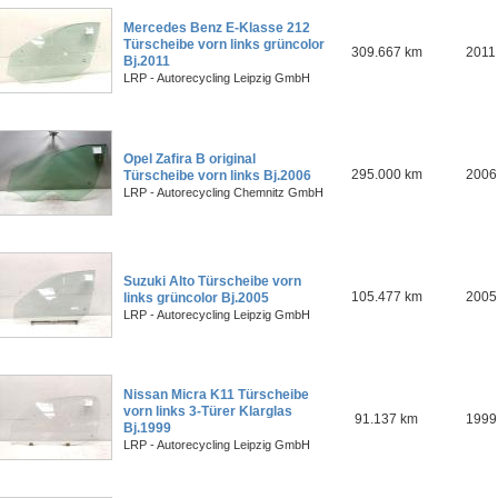
Mercedes Benz E-Klasse 212
Türscheibe vorn links grüncolor
309.667 km
2011
Bj.2011
LRP - Autorecycling Leipzig GmbH
Opel Zafira B original
295.000 km
2006
Türscheibe vorn links Bj.2006
LRP - Autorecycling Chemnitz GmbH
Suzuki Alto Türscheibe vorn
105.477 km
2005
links grüncolor Bj.2005
LRP - Autorecycling Leipzig GmbH
Nissan Micra K11 Türscheibe
vorn links 3-Türer Klarglas
91.137 km
1999
Bj.1999
LRP - Autorecycling Leipzig GmbH