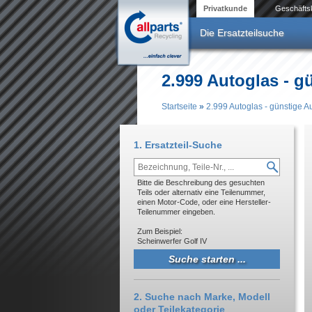
Direkt zum Inhalt
Privatkunde
Geschäfts
Die Ersatzteilsuche
2.999 Autoglas - gü
Startseite
»
2.999 Autoglas - günstige Au
Sie sind hier
1. Ersatzteil-Suche
Bitte die Beschreibung des gesuchten
Teils oder alternativ eine Teilenummer,
einen Motor-Code, oder eine Hersteller-
Teilenummer eingeben.
Zum Beispiel:
Scheinwerfer Golf IV
2. Suche nach Marke, Modell
oder Teilekategorie