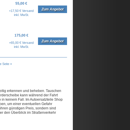
55,00 €
Zum Angebot
+17,50 € Versand
inkl. MwSt.
175,00 €
Zum Angebot
+65,00 € Versand
inkl. MwSt.
te Seite »
hzeitig erkennen und beheben. Tauschen
Vorderscheibe kann während der Fahrt
 in keinem Fall. Im Autoersatzteile Shop
iben, um einer eventuellen Gefahr
hren günstigen Preis, sondern sind
uer den Überblick im Straßenverkehr