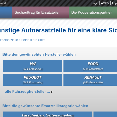
kunde
Login
AGB's
Imp
Suchauftrag für Ersatzteile
Die Kooperationspartner
nstige Autoersatzteile für eine klare Si
toersatzteile für eine klare Sicht
Bitte den gewünschten Hersteller wählen
VW
FORD
(374 Ersatzteile)
(264 Ersatzteile)
PEUGEOT
RENAULT
(183 Ersatzteile)
(180 Ersatzteile)
Anzeigen
alle Fahrzeughersteller ...
Bitte die gewünschte Ersatzteilkategorie wählen
Türscheiben, Seitenscheiben