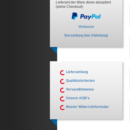
Lieferant der Ware diese akzeptiert
(siehe Checkout):
Vorkasse
Barzahlung (bei Abholung)
Lieferumfang
Qualitätskriterien
Versandhinweise
Unsere AGB's
Muster Widerrufsformular