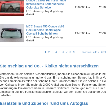
Dodge Caliber PK Türscheibe
hinten rechts Seitenscheibe
150.000 km
2010
Colorglas Scheibe
LRP - Autorecycling Magdeburg
GmbH
MCC Smart 450 Coupe ab03
Heckscheibe Heckklappe
194.500 km
2006
Oberteil Scheibe hinten
LRP - Autorecycling Magdeburg
GmbH
Seiten
…
1
2
3
4
5
6
7
8
9
nächste Seite ›
letz
Steinschlag und Co. - Risiko nicht unterschätzen
Vermeiden Sie ein solches Sicherheitsrisiko, indem Sie Schäden im Autoglas frü
Sie das defekte Autoglas umgehend aus. Ein unscheinbarer Steinschlag in Ihrer 
schnell zu einem Bersten der Scheibe führen. Unterschätzen Sie ein solches Risiko
von Callparts finden Sie mehr als 2.000 Artikel aus dem Bereich Fenster und Sche
vorzubeugen. Die Autoscheiben in unserem Sortiment überzeugen nicht nur durch i
umfassend auf Ihre Funktionstauglichkeit getestet worden, damit Sie auf lange Da
behalten.
Ersatzteile und Zubehör rund ums Autoglas