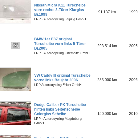
Nissan Micra K11 Türscheibe
vorn rechts 3-Türer Klarglas
91.137 km
1999
Bj.1999
LRP - Autorecycling Leipzig GmbH
BMW 1er E87 original
Türscheibe vorn links 5-Türer
293.514 km
2005
Bj.2005
LRP - Autorecycling Chemnitz GmbH
VW Caddy III original Türscheibe
283.000 km
2006
vorne links Baujahr 2006
LRP Autorecycling Erfurt GmbH
Dodge Caliber PK Türscheibe
hinten links Seitenscheibe
150.000 km
2010
Colorglas Scheibe
LRP - Autorecycling Magdeburg
GmbH