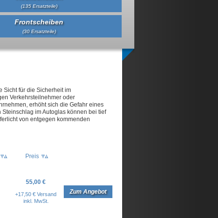
(135 Ersatzteile)
Frontscheiben
(30 Ersatzteile)
 Sicht für die Sicherheit im
igen Verkehrsteilnehmer oder
rnehmen, erhöht sich die Gefahr eines
 Steinschlag im Autoglas können bei tief
ferlicht von entgegen kommenden
Preis
55,00 €
Zum Angebot
+17,50 € Versand
inkl. MwSt.