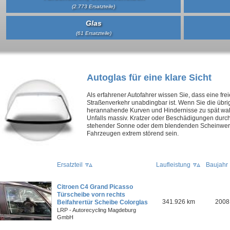
(2.773 Ersatzteile)
Glas
(61 Ersatzteile)
Autoglas für eine klare Sicht
Als erfahrener Autofahrer wissen Sie, dass eine freie
Straßenverkehr unabdingbar ist. Wenn Sie die übr
herannahende Kurven und Hindernisse zu spät wah
Unfalls massiv. Kratzer oder Beschädigungen durch
stehender Sonne oder dem blendenden Scheinwer
Fahrzeugen extrem störend sein.
Ersatzteil
Laufleistung
Baujahr
Citroen C4 Grand Picasso
Türscheibe vorn rechts
341.926 km
2008
Beifahrertür Scheibe Colorglas
LRP - Autorecycling Magdeburg
GmbH