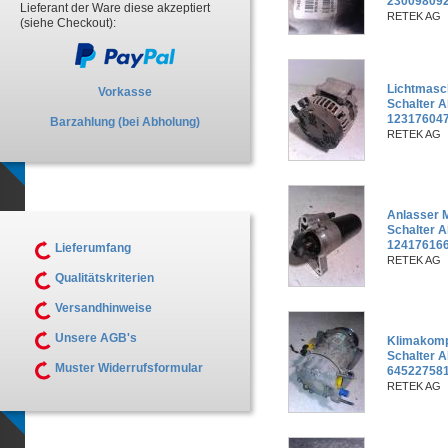
23009809
Lieferant der Ware diese akzeptiert
RETEK AG
(siehe Checkout):
Lichtmasc
Vorkasse
Schalter A
123176047
Barzahlung (bei Abholung)
RETEK AG
Anlasser 
Schalter A
124176166
Lieferumfang
RETEK AG
Qualitätskriterien
Versandhinweise
Unsere AGB's
Klimakomp
Schalter A
Muster Widerrufsformular
645227581
RETEK AG