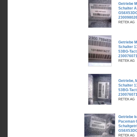
Getriebe M
Schalter A
GS6X53DG
23009802
RETEK AG
Getriebe M
Schalter 
53BG-Tact
23007607
RETEK AG
Getriebe, 
Schalter 
53BG-Tact
23007607
RETEK AG
Getriebe k
Paceman C
Schaltgetr
GS6X53DG
RETEK AG