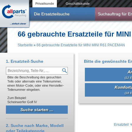
Direkt zum Inhalt
Privatkunde
Geschäftskunde
Die Ersatzteilsuche
Suchauftrag für Er
66 gebrauchte Ersatzteile für MI
Startseite
»
66 gebrauchte Ersatzteile für MINI MINI R61 PACEMAN
Sie sind hier
1. Ersatzteil-Suche
Bitte die gewünschte Er
An
Bitte die Beschreibung des gesuchten
(12 E
Teils oder alternativ eine Teilenummer,
einen Motor-Code, oder eine Hersteller-
Komfort
Teilenummer eingeben.
(18 E
Zum Beispiel:
Scheinwerfer Golf IV
Ersatzteil
2. Suche nach Marke, Modell
oder Teilekategorie