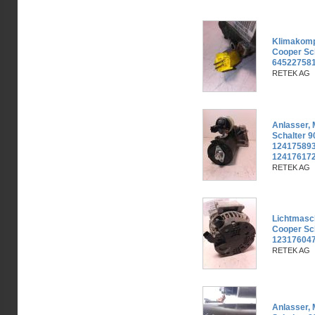
Klimakomp
Cooper Sc
645227581
RETEK AG
Anlasser, 
Schalter 
124175893
12417617
RETEK AG
Lichtmasch
Cooper Sc
123176047
RETEK AG
Anlasser, 