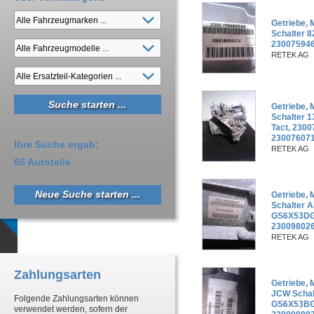
Getriebe, 
Schalter 
230075946
RETEK AG
Getriebe, 
Schalter 
Tact, 230
230076071
Ihre Suche ergab:
RETEK AG
66 Autoteile
Neue Suche starten ...
Getriebe, 
Schalter 
GS6X53DG-
23009802
RETEK AG
Zahlungsarten
Getriebe, 
JCW Schal
Folgende Zahlungsarten können
GS6X53BG-
verwendet werden, sofern der