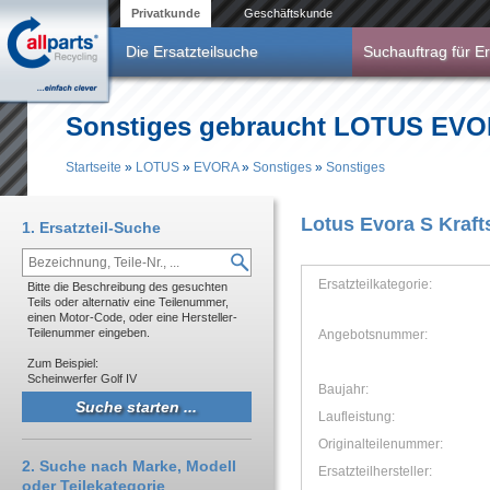
Direkt zum Inhalt
Privatkunde
Geschäftskunde
Die Ersatzteilsuche
Suchauftrag für Er
Sonstiges gebraucht LOTUS EVO
Startseite
»
LOTUS
»
EVORA
»
Sonstiges
»
Sonstiges
Sie sind hier
Lotus Evora S Kraf
1. Ersatzteil-Suche
Ersatzteilkategorie:
Bitte die Beschreibung des gesuchten
Teils oder alternativ eine Teilenummer,
einen Motor-Code, oder eine Hersteller-
Teilenummer eingeben.
Angebotsnummer:
Zum Beispiel:
Scheinwerfer Golf IV
Baujahr:
Laufleistung:
Originalteilenummer:
2. Suche nach Marke, Modell
Ersatzteilhersteller:
oder Teilekategorie