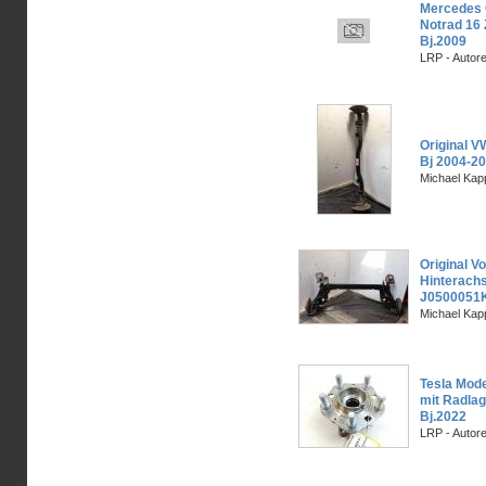
Mercedes C
Notrad 16 
Bj.2009
LRP - Autor
Original 
Bj 2004-
Michael Kapp
Original V
Hinterach
J0500051
Michael Kapp
Tesla Mode
mit Radla
Bj.2022
LRP - Autor