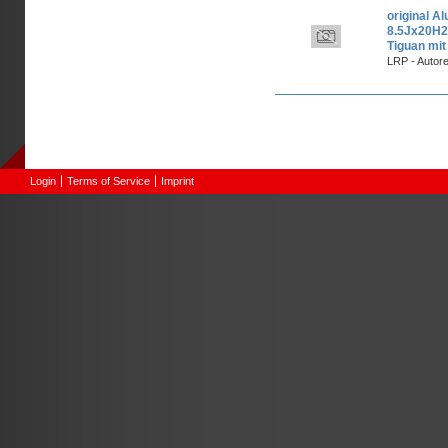
original A
8.5Jx20H
Tiguan mit
LRP - Autor
Pages
Login
Terms of Service
Imprint