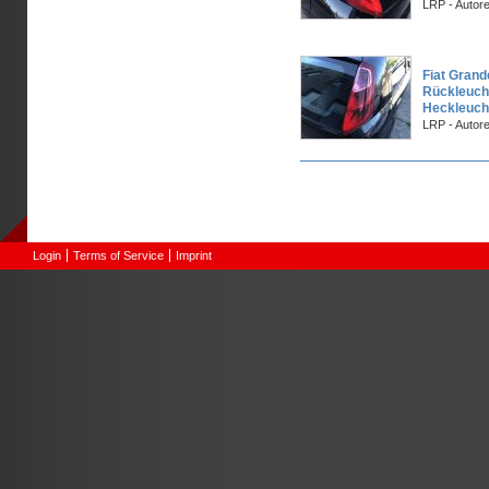
LRP - Auto
Fiat Grand
Rückleucht
Heckleuch
LRP - Auto
Pages
Login
Terms of Service
Imprint