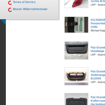
rechts BJ
Terms of Service
LRP - Autor
Muster Widerrufsformular
0113566GM
Fensterheb
(199)
Michael Kapp
Fiat Grand
Hutablage
LRP - Autor
Fiat Grand
Stoßstang
BJ2009
LRP - Autor
Fiat Grand
Kofferra
Heckablage