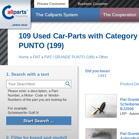
Skip to main content
Private Customer
Business Customer
The Callparts System
The Cooperation
109 Used Car-Parts with Category
PUNTO (199)
Home
»
FIAT
»
FIAT / GRANDE PUNTO (199)
»
Other
You are here
Did you mean
1. Search with a text
1443
Product-De
Please enter a description, a Part-
Number, a Motor- Code or Vendor-
Fiat Grand
Numbers of the part you are looking for.
Scheiben
For example:
BJ2006
Scheinwerfer Golf IV
LRP - Autor
Fiat Grand
2. Filter by brand and modell
Aufpralltr