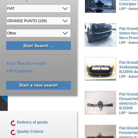
Colorglas
LRP - Auto
Fiat Grand
hinten Hec
Nero Prov
LRP - Auto
Fiat Grand
Your Search result:
Stoßstang
109 Carparts
BJ2006 du
LRP - Autor
Start a new search
Fiat Grand
Fensterheb
elektrisch
BJ2006
LRP - Autor
Delivery of goods
Fiat Grand
Quality Criteria
Fensterheb
elektrisch