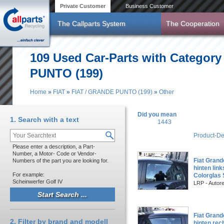
Skip to main content
Private Customer
Business Customer
The Callparts System
The Cooperation
109 Used Car-Parts with Category
PUNTO (199)
Home
»
FIAT
»
FIAT / GRANDE PUNTO (199)
»
Other
You are here
Did you mean
1. Search with a text
1443
Product-De
Please enter a description, a Part-
Number, a Motor- Code or Vendor-
Fiat Grand
Numbers of the part you are looking for.
hinten lin
For example:
Colorglas
Scheinwerfer Golf IV
LRP - Auto
Fiat Grand
2. Filter by brand and modell
hinten rec