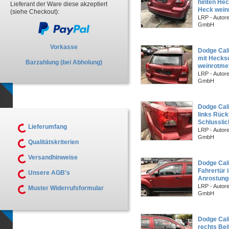
hinten He
Lieferant der Ware diese akzeptiert
Heck wein
(siehe Checkout):
LRP - Autor
GmbH
Vorkasse
Dodge Cal
mit Hecks
Barzahlung (bei Abholung)
weinrotmet
LRP - Autor
GmbH
Dodge Cal
links Rück
Schlusslic
Lieferumfang
LRP - Autor
GmbH
Qualitätskriterien
Versandhinweise
Dodge Cali
Fahrertür
Unsere AGB's
Anrostung
LRP - Autor
Muster Widerrufsformular
GmbH
Dodge Cali
rechts Bei