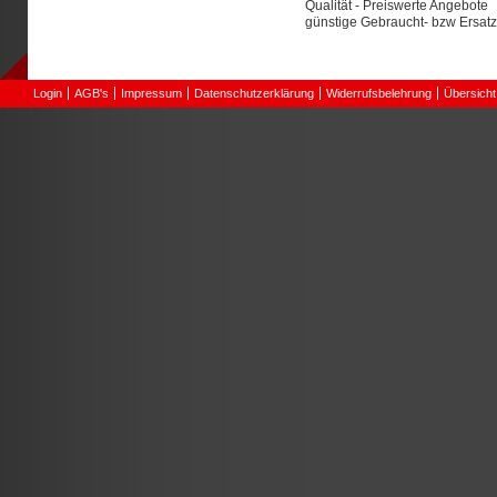
Qualität - Preiswerte Angebote 
günstige Gebraucht- bzw Ersat
Login
AGB's
Impressum
Datenschutzerklärung
Widerrufsbelehrung
Übersicht