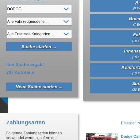
An
(8 Er
Brem
(7 Er
Fa
(18 E
Innena
(18 E
Ihre Suche ergab:
Komfort
207 Autoteile
(10 E
Son
Neue Suche starten ...
(50 E
Zahlungsarten
Ersatzteil
Folgende Zahlungsarten können
Dodge Cal
verwendet werden, sofern der