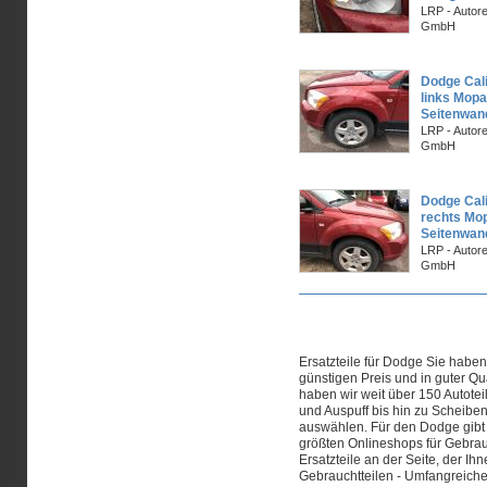
LRP - Autor
GmbH
Dodge Cali
links Mopa
Seitenwan
LRP - Autor
GmbH
Dodge Cali
rechts Mop
Seitenwan
LRP - Autor
GmbH
Seiten
Ersatzteile für Dodge Sie haben
günstigen Preis und in guter Q
haben wir weit über 150 Autotei
und Auspuff bis hin zu Scheiben
auswählen. Für den Dodge gibt e
größten Onlineshops für Gebrauc
Ersatzteile an der Seite, der Ih
Gebrauchtteilen - Umfangreiches