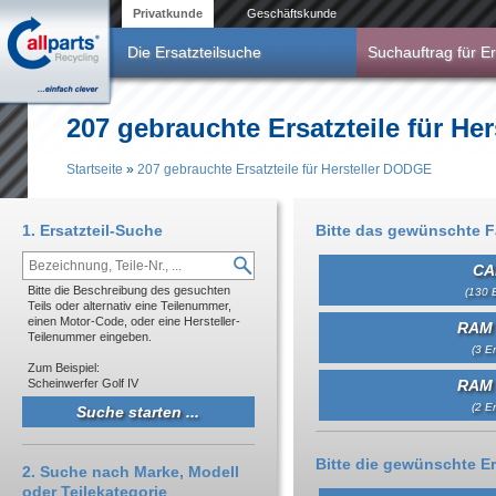
Direkt zum Inhalt
Privatkunde
Geschäftskunde
Die Ersatzteilsuche
Suchauftrag für Er
207 gebrauchte Ersatzteile für He
Startseite
»
207 gebrauchte Ersatzteile für Hersteller DODGE
Sie sind hier
1. Ersatzteil-Suche
Bitte das gewünschte 
CA
Bitte die Beschreibung des gesuchten
(130 E
Teils oder alternativ eine Teilenummer,
einen Motor-Code, oder eine Hersteller-
RAM 
Teilenummer eingeben.
(3 Er
Zum Beispiel:
Scheinwerfer Golf IV
RAM 
(2 Er
Bitte die gewünschte Er
2. Suche nach Marke, Modell
oder Teilekategorie