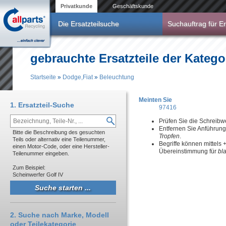
Direkt zum Inhalt
Privatkunde
Geschäftskunde
Die Ersatzteilsuche
Suchauftrag für Er
gebrauchte Ersatzteile der Katego
Startseite
»
Dodge,Fiat
»
Beleuchtung
Sie sind hier
Meinten Sie
1. Ersatzteil-Suche
97416
Prüfen Sie die Schreibw
Entfernen Sie Anführun
Bitte die Beschreibung des gesuchten
Tropfen
.
Teils oder alternativ eine Teilenummer,
Begriffe können mittels
einen Motor-Code, oder eine Hersteller-
Übereinstimmung für
bl
Teilenummer eingeben.
Zum Beispiel:
Scheinwerfer Golf IV
2. Suche nach Marke, Modell
oder Teilekategorie