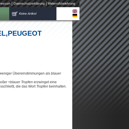
ressum
Datenschutzerklärung
Widerrufsbelehrung
Keine Artikel
OPEL,PEUGEOT
 weniger Übereinstimmungen als
blauer
roßer +blauer Tropfen
erzwinget eine
schließt, die das Wort
Tropfen
beinhalten.