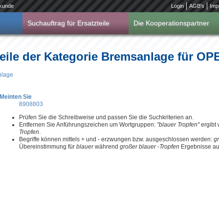
kunde
Login
AGB's
Imp
Suchauftrag für Ersatzteile
Die Kooperationspartner
teile der Kategorie Bremsanlage für 
nlage
Meinten Sie
8908803
Prüfen Sie die Schreibweise und passen Sie die Suchkriterien an.
Entfernen Sie Anführungszeichen um Wortgruppen:
"blauer Tropfen"
ergibt
Tropfen
.
Begriffe können mittels + und - erzwungen bzw. ausgeschlossen werden:
g
Übereinstimmung für
blauer
während
großer blauer -Tropfen
Ergebnisse aus