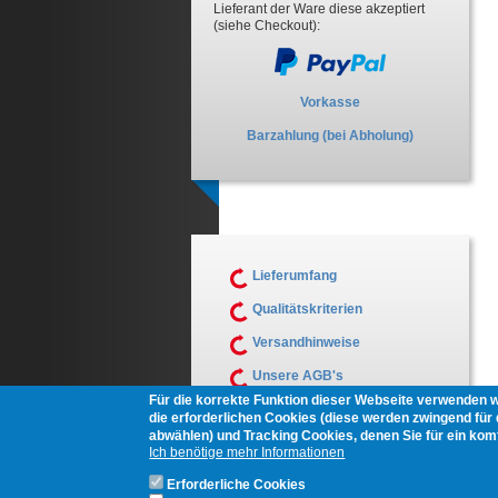
Lieferant der Ware diese akzeptiert
(siehe Checkout):
Vorkasse
Barzahlung (bei Abholung)
Lieferumfang
Qualitätskriterien
Versandhinweise
Unsere AGB's
Für die korrekte Funktion dieser Webseite verwenden 
Muster Widerrufsformular
die erforderlichen Cookies (diese werden zwingend für d
abwählen) und Tracking Cookies, denen Sie für ein ko
Ich benötige mehr Informationen
Erforderliche Cookies