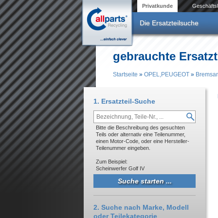
Direkt zum Inhalt
Privatkunde
Geschäfts
Die Ersatzteilsuche
gebrauchte Ersatz
Startseite
»
OPEL,PEUGEOT
»
Bremsa
Sie sind hier
1. Ersatzteil-Suche
Bitte die Beschreibung des gesuchten
Teils oder alternativ eine Teilenummer,
einen Motor-Code, oder eine Hersteller-
Teilenummer eingeben.
Zum Beispiel:
Scheinwerfer Golf IV
2. Suche nach Marke, Modell
oder Teilekategorie