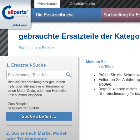
Direkt zum Inhalt
Privatkunde
Geschäftskunde
Die Ersatzteilsuche
Suchauftrag für Er
gebrauchte Ersatzteile der Kategor
Startseite
»
»
Elektrik
Sie sind hier
Meinten Sie
1. Ersatzteil-Suche
8879902
Prüfen Sie die Schreibw
Entfernen Sie Anführun
Bitte die Beschreibung des gesuchten
Tropfen
.
Teils oder alternativ eine Teilenummer,
Begriffe können mittels
einen Motor-Code, oder eine Hersteller-
Übereinstimmung für
bl
Teilenummer eingeben.
Zum Beispiel:
Scheinwerfer Golf IV
2. Suche nach Marke, Modell
oder Teilekategorie