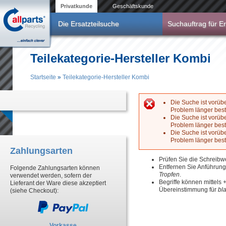
Direkt zum Inhalt
Privatkunde
Geschäftskunde
Die Ersatzteilsuche
Suchauftrag für Er
Teilekategorie-Hersteller Kombi
Startseite
»
Teilekategorie-Hersteller Kombi
Sie sind hier
Die Suche ist vorüb
Problem länger best
Fehlermeldun
Die Suche ist vorüb
Problem länger best
Die Suche ist vorüb
Problem länger best
Zahlungsarten
Prüfen Sie die Schreibw
Entfernen Sie Anführun
Folgende Zahlungsarten können
Tropfen
.
verwendet werden, sofern der
Begriffe können mittels
Lieferant der Ware diese akzeptiert
Übereinstimmung für
bl
(siehe Checkout):
Vorkasse