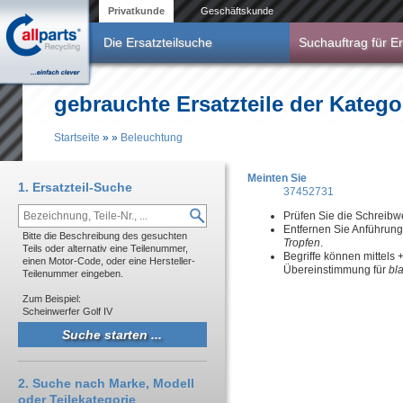
Direkt zum Inhalt
Privatkunde
Geschäftskunde
Die Ersatzteilsuche
Suchauftrag für Er
gebrauchte Ersatzteile der Katego
Startseite
»
»
Beleuchtung
Sie sind hier
Meinten Sie
1. Ersatzteil-Suche
37452731
Prüfen Sie die Schreibw
Entfernen Sie Anführun
Bitte die Beschreibung des gesuchten
Tropfen
.
Teils oder alternativ eine Teilenummer,
Begriffe können mittels
einen Motor-Code, oder eine Hersteller-
Übereinstimmung für
bl
Teilenummer eingeben.
Zum Beispiel:
Scheinwerfer Golf IV
2. Suche nach Marke, Modell
oder Teilekategorie