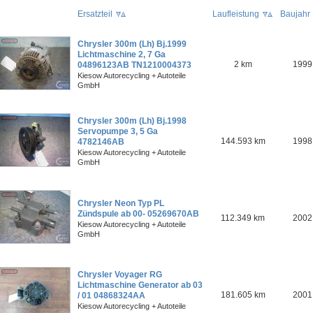
Ersatzteil
Laufleistung
Baujahr
Chrysler 300m (Lh) Bj.1999
Lichtmaschine 2, 7 Ga
2 km
1999
04896123AB TN1210004373
Kiesow Autorecycling + Autoteile
GmbH
Chrysler 300m (Lh) Bj.1998
Servopumpe 3, 5 Ga
144.593 km
1998
4782146AB
Kiesow Autorecycling + Autoteile
GmbH
Chrysler Neon Typ PL
Zündspule ab 00- 05269670AB
112.349 km
2002
Kiesow Autorecycling + Autoteile
GmbH
Chrysler Voyager RG
Lichtmaschine Generator ab 03
181.605 km
2001
/ 01 04868324AA
Kiesow Autorecycling + Autoteile