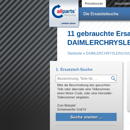
Direkt zum Inhalt
Privatkunde
Geschäfts
Die Ersatzteilsuche
11 gebrauchte Ersat
DAIMLERCHRYSLE
Startseite
»
DAIMLERCHRYSLER(USA
Sie sind hier
1. Ersatzteil-Suche
Bitte die Beschreibung des gesuchten
Teils oder alternativ eine Teilenummer,
einen Motor-Code, oder eine Hersteller-
Teilenummer eingeben.
Zum Beispiel:
Scheinwerfer Golf IV