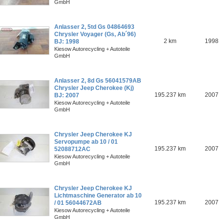
GmbH
Anlasser 2, 5td Gs 04864693
Chrysler Voyager (Gs, Ab´96)
2 km
1998
BJ: 1998
Kiesow Autorecycling + Autoteile
GmbH
Anlasser 2, 8d Gs 56041579AB
Chrysler Jeep Cherokee (Kj)
195.237 km
2007
BJ: 2007
Kiesow Autorecycling + Autoteile
GmbH
Chrysler Jeep Cherokee KJ
Servopumpe ab 10 / 01
195.237 km
2007
52088712AC
Kiesow Autorecycling + Autoteile
GmbH
Chrysler Jeep Cherokee KJ
Lichtmaschine Generator ab 10
195.237 km
2007
/ 01 56044672AB
Kiesow Autorecycling + Autoteile
GmbH