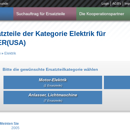
kunde
Login
AGB's
Imp
Suchauftrag für Ersatzteile
Die Kooperationspartner
zteile der Kategorie Elektrik für
R(USA)
)
»
Elektrik
Bitte die gewünschte Ersatzteilkategorie wählen
Motor-Elektrik
(1 Ersatzteile)
Anlasser, Lichtmaschine
(7 Ersatzteile)
Meinten Sie
2005