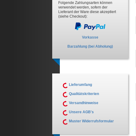
Folgende Zahlungsarten können
verwendet werden, sofern der
Lieferant der Ware diese akzeptiert
(siehe Checkout):
Vorkasse
Barzahlung (bei Abholung)
Lieferumfang
Qualitätskriterien
Versandhinweise
Unsere AGB's
Muster Widerrufsformular