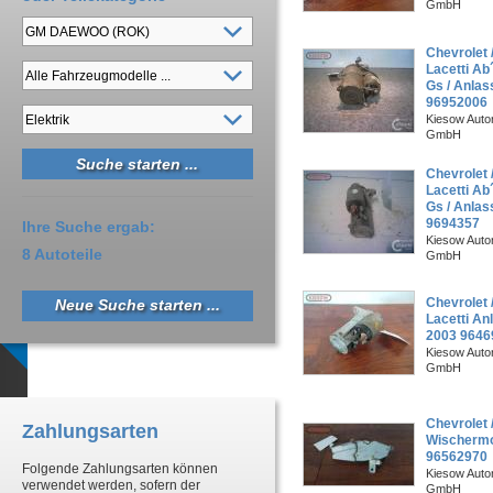
GmbH
Chevrolet 
Lacetti Ab
Gs / Anlas
96952006
Kiesow Autor
GmbH
Chevrolet 
Lacetti Ab
Gs / Anlas
9694357
Ihre Suche ergab:
Kiesow Autor
8 Autoteile
GmbH
Chevrolet 
Neue Suche starten ...
Lacetti An
2003 9646
Kiesow Autor
GmbH
Chevrolet 
Zahlungsarten
Wischermot
96562970
Folgende Zahlungsarten können
Kiesow Autor
verwendet werden, sofern der
GmbH