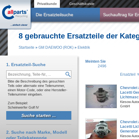
Direkt zum Inhalt
Privatkunde
Geschäftskunde
Die Ersatzteilsuche
Suchauftrag für Er
8 gebrauchte Ersatzteile der Kat
Startseite
»
GM DAEWOO (ROK)
»
Elektrik
Sie sind hier
Meinten Sie
1. Ersatzteil-Suche
2496
Ersatzteil
Bitte die Beschreibung des gesuchten
Teils oder alternativ eine Teilenummer,
Chevrolet 
einen Motor-Code, oder eine Hersteller-
Lacetti Ge
Teilenummer eingeben.
Lichtmasch
Kiesow Autor
Zum Beispiel:
GmbH
Scheinwerfer Golf IV
Chevrolet 
Lacetti Li
Generator
2. Suche nach Marke, Modell
Kiesow Autor
oder Teilekategorie