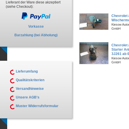
Lieferant der Ware diese akzeptiert
(siehe Checkout):
Chevrolet 
Wischermot
Kiesow Autor
Vorkasse
GmbH
Barzahlung (bei Abholung)
Chevrolet
Starter A
3J261 ab 0
Kiesow Autor
GmbH
Lieferumfang
Qualitätskriterien
Versandhinweise
Unsere AGB's
Muster Widerrufsformular