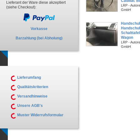
Cadillac 
Lieferant der Ware diese akzeptiert
LRP - Autor
(siehe Checkout):
GmbH
Handschu
Handschuh
Vorkasse
Schalttafe
Wagon
Barzahlung (bei Abholung)
LRP - Autor
GmbH
Lieferumfang
Qualitätskriterien
Versandhinweise
Unsere AGB's
Muster Widerrufsformular