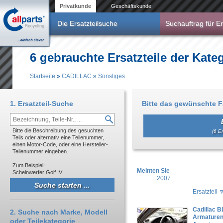
Direkt zum Inhalt
Privatkunde
Geschäftskunde
Die Ersatzteilsuche
Suchauftrag für Er
6 gebrauchte Ersatzteile der Kat
Startseite
»
CADILLAC
»
Sonstiges
Sie sind hier
1. Ersatzteil-Suche
Bitte das gewünschte 
Bitte die Beschreibung des gesuchten
(6 Er
Teils oder alternativ eine Teilenummer,
einen Motor-Code, oder eine Hersteller-
Teilenummer eingeben.
Zum Beispiel:
Meinten Sie
Scheinwerfer Golf IV
2007
Ersatzteil
Cadillac 
2. Suche nach Marke, Modell
Armaturen
oder Teilekategorie