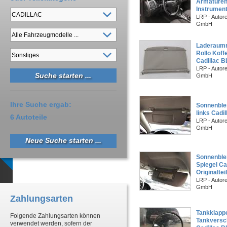
Armaturen
Instrument
LRP - Autor
GmbH
Laderaumr
Rollo Kof
Cadillac 
LRP - Autor
GmbH
Ihre Suche ergab:
Sonnenblen
links Cadi
6 Autoteile
LRP - Autor
GmbH
Neue Suche starten ...
Sonnenble
Spiegel C
Originalteil
LRP - Autor
GmbH
Zahlungsarten
Tankklapp
Folgende Zahlungsarten können
Tankversc
verwendet werden, sofern der