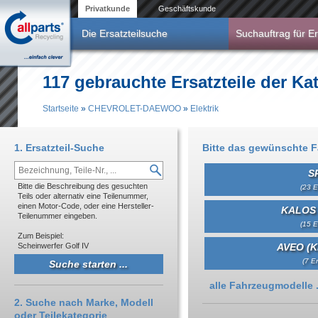
Direkt zum Inhalt
Privatkunde
Geschäftskunde
Die Ersatzteilsuche
Suchauftrag für Er
117 gebrauchte Ersatzteile der 
Startseite
»
CHEVROLET-DAEWOO
»
Elektrik
Sie sind hier
1. Ersatzteil-Suche
Bitte das gewünschte 
S
Bitte die Beschreibung des gesuchten
(23 E
Teils oder alternativ eine Teilenummer,
einen Motor-Code, oder eine Hersteller-
KALOS 
Teilenummer eingeben.
(15 E
Zum Beispiel:
Scheinwerfer Golf IV
AVEO (K
(7 Er
Anzeigen
alle Fahrzeugmodelle .
2. Suche nach Marke, Modell
oder Teilekategorie