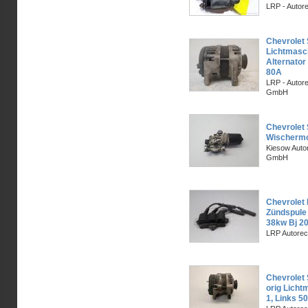
LRP - Autor
Chevrolet
Lichtmasc
Alternato
80A
LRP - Autor
GmbH
Chevrolet 
Wischermo
Kiesow Autor
GmbH
Chevrolet 
Zündspule
38kw Bj 2
LRP Autorec
Chevrolet
orig Licht
1, Links 