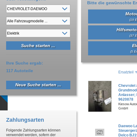
Bitte die gewünschte Er
Motor
(19 E
Hilfsmot
(37 E
El
(5 Er
Ihre Suche ergab:
117 Autoteile
Ersatzteil
Neue Suche starten ...
Chevrolet 
Grundmodel
Anlasser; 
9620878
Kiesow Autor
GmbH
Zahlungsarten
Daewoo La
Folgende Zahlungsarten können
Steuerger
verwendet werden, sofern der
Delco BJ1