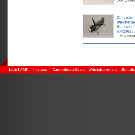
LRP Autorec
Chevrolet 
Wischermo
Heckwisch
96423823 
LRP Autorec
Seiten
Login
AGB's
Impressum
Datenschutzerklärung
Widerrufsbelehrung
Übersicht