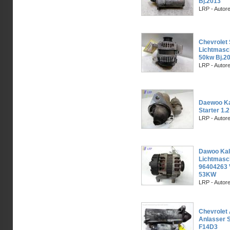
Bj.2013
LRP - Autor
Chevrolet 
Lichtmasc
50kw Bj.2
LRP - Autor
Daewoo Ka
Starter 1
LRP - Autor
Dawoo Kal
Lichtmasc
96404263 
53KW
LRP - Autor
Chevrolet
Anlasser S
F14D3