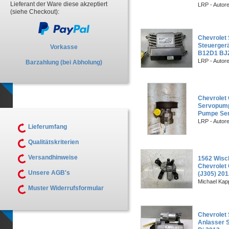
Lieferant der Ware diese akzeptiert
LRP - Autor
(siehe Checkout):
Chevrolet
Steuergerä
Vorkasse
B12D1 BJ
LRP - Autor
Barzahlung (bei Abholung)
Chevrolet
Servopum
Pumpe Ser
LRP - Autor
Lieferumfang
Qualitätskriterien
Versandhinweise
1562 Wisc
Chevrolet
Unsere AGB's
(J305) 20
Michael Kapp
Muster Widerrufsformular
Chevrolet 
Anlasser S