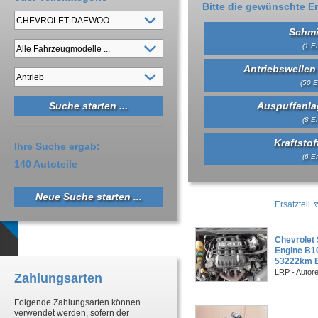
Bitte die gewünschte Er
Schmi
(1 Er
Antriebswellen
(50 E
Auspuffanlag
(8 Er
Kraftsto
Ihre Suche ergab:
(6 Er
140 Autoteile
Neue Suche starten ...
Ersatzteil
Chevrolet
Engine B1
53222km 
LRP - Autor
Zahlungsarten
Folgende Zahlungsarten können
verwendet werden, sofern der