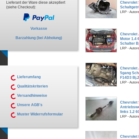
Lieferant der Ware diese akzeptiert
Chevrolet 
(siehe Checkout):
Schaltgetr
LRP - Autor
Vorkasse
Chevrolet 
Barzahlung (bei Abholung)
Motor 1.4
Schalter B
LRP - Autor
Chevrolet 
5gang Scha
Lieferumfang
F14D3 Bj.
LRP - Autor
Qualitätskriterien
Versandhinweise
Chevrolet
Unsere AGB's
Antriebswe
links 1.2
Muster Widerrufsformular
LRP - Autor
Chevrolet 