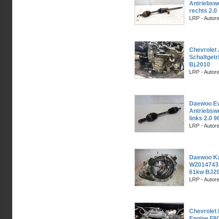
Antriebswe
rechts 2.
LRP - Autor
Chevrolet 
Schaltgetr
Bj.2010
LRP - Autor
Daewoo Ev
Antriebswe
links 2.0 
LRP - Autor
Daewoo Kal
WZ014743 
61kw BJ2
LRP - Autor
Chevrolet 
Engine F8