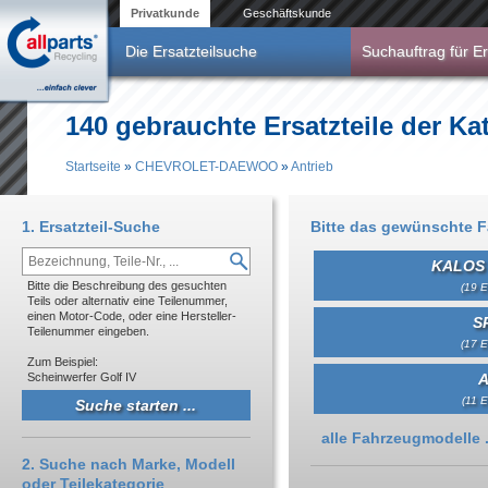
Direkt zum Inhalt
Privatkunde
Geschäftskunde
Die Ersatzteilsuche
Suchauftrag für Er
140 gebrauchte Ersatzteile der
Startseite
»
CHEVROLET-DAEWOO
»
Antrieb
Sie sind hier
1. Ersatzteil-Suche
Bitte das gewünschte 
KALOS 
Bitte die Beschreibung des gesuchten
(19 E
Teils oder alternativ eine Teilenummer,
einen Motor-Code, oder eine Hersteller-
S
Teilenummer eingeben.
(17 E
Zum Beispiel:
Scheinwerfer Golf IV
(11 E
Anzeigen
alle Fahrzeugmodelle .
2. Suche nach Marke, Modell
oder Teilekategorie