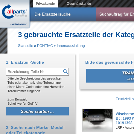
Direkt zum Inhalt
Privatkunde
Geschäftskunde
Die Ersatzteilsuche
Suchauftrag für Er
3 gebrauchte Ersatzteile der Kat
Startseite
»
PONTIAC
»
Innenausstattung
Sie sind hier
1. Ersatzteil-Suche
Bitte das gewünschte 
TRAN
Bitte die Beschreibung des gesuchten
(3 Er
Teils oder alternativ eine Teilenummer,
einen Motor-Code, oder eine Hersteller-
Teilenummer eingeben.
Ersatzteil
Zum Beispiel:
Scheinwerfer Golf IV
Wischersch
BJ: 1993 
10191398
2. Suche nach Marke, Modell
LRP - Autor
oder Teilekategorie