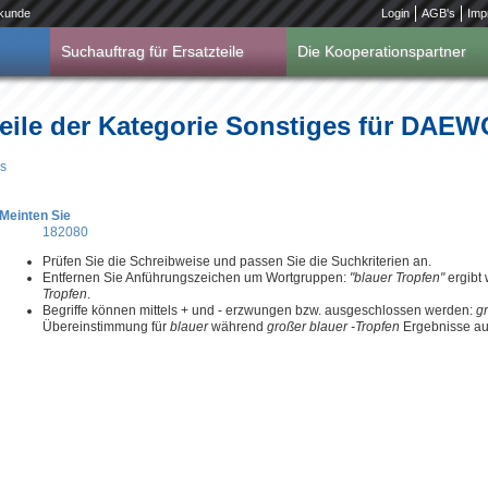
kunde
Login
AGB's
Imp
Suchauftrag für Ersatzteile
Die Kooperationspartner
teile der Kategorie Sonstiges für DAE
s
Meinten Sie
182080
Prüfen Sie die Schreibweise und passen Sie die Suchkriterien an.
Entfernen Sie Anführungszeichen um Wortgruppen:
"blauer Tropfen"
ergibt
Tropfen
.
Begriffe können mittels + und - erzwungen bzw. ausgeschlossen werden:
g
Übereinstimmung für
blauer
während
großer blauer -Tropfen
Ergebnisse aus