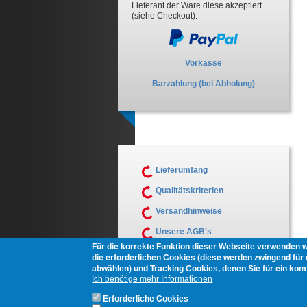
Lieferant der Ware diese akzeptiert
(siehe Checkout):
Vorkasse
Barzahlung (bei Abholung)
Lieferumfang
Qualitätskriterien
Versandhinweise
Unsere AGB's
Für die korrekte Funktion dieser Webseite verwenden 
Muster Widerrufsformular
die erforderlichen Cookies (diese werden zwingend für d
abwählen) und Tracking Cookies, denen Sie für ein ko
Ich benötige mehr Informationen
Erforderliche Cookies