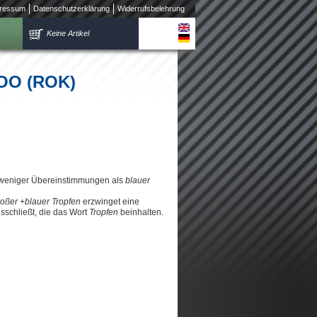
ressum
Datenschutzerklärung
Widerrufsbelehrung
Keine Artikel
WOO (ROK)
 weniger Übereinstimmungen als
blauer
roßer +blauer Tropfen
erzwinget eine
schließt, die das Wort
Tropfen
beinhalten.