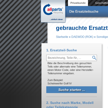
Direkt zum Inhalt
Privatkunde
Geschäfts
Die Ersatzteilsuche
gebrauchte Ersatz
Startseite
»
DAEWOO (ROK)
»
Sonstige
Sie sind hier
1. Ersatzteil-Suche
Bitte die Beschreibung des gesuchten
Teils oder alternativ eine Teilenummer,
einen Motor-Code, oder eine Hersteller-
Teilenummer eingeben.
Zum Beispiel:
Scheinwerfer Golf IV
2. Suche nach Marke, Modell
oder Teilekategorie