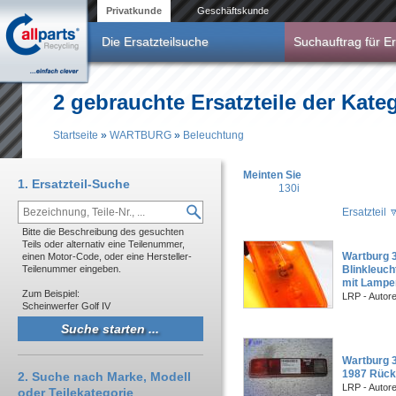
Direkt zum Inhalt
Privatkunde
Geschäftskunde
Die Ersatzteilsuche
Suchauftrag für Er
2 gebrauchte Ersatzteile der Ka
Startseite
»
WARTBURG
»
Beleuchtung
Sie sind hier
Meinten Sie
1. Ersatzteil-Suche
130i
Ersatzteil
Bitte die Beschreibung des gesuchten
Teils oder alternativ eine Teilenummer,
Wartburg 
einen Motor-Code, oder eine Hersteller-
Teilenummer eingeben.
Blinkleuch
mit Lampe
Zum Beispiel:
LRP - Autor
Scheinwerfer Golf IV
Wartburg 3
1987 Rück
2. Suche nach Marke, Modell
LRP - Autor
oder Teilekategorie