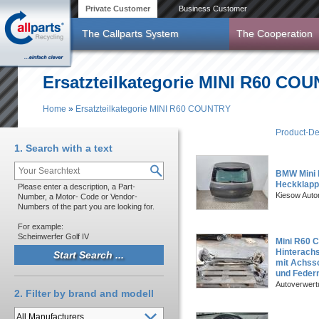
Skip to main content
Private Customer
Business Customer
The Callparts System
The Cooperation
Ersatzteilkategorie MINI R60 CO
Home
»
Ersatzteilkategorie MINI R60 COUNTRY
You are here
Product-De
1. Search with a text
BMW Mini 
Heckklapp
Please enter a description, a Part-
Kiesow Auto
Number, a Motor- Code or Vendor-
Numbers of the part you are looking for.
For example:
Scheinwerfer Golf IV
Mini R60 
Hinterachs
mit Achss
und Feder
Autoverwer
2. Filter by brand and modell