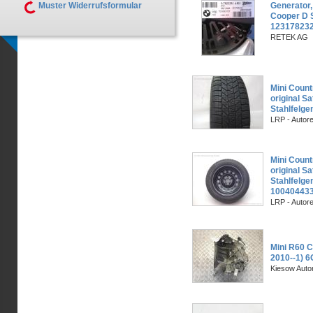
Muster Widerrufsformular
Generator,
Cooper D 
123178232
RETEK AG
Mini Coun
original S
Stahlfelg
LRP - Autor
Mini Coun
original S
Stahlfelg
10040443
LRP - Autor
Mini R60 C
2010--1) 6
Kiesow Auto