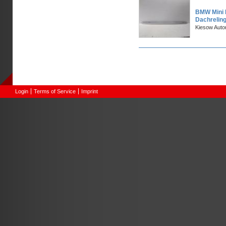
BMW Mini 
Dachrelin
Kiesow Auto
Pages
Login
Terms of Service
Imprint