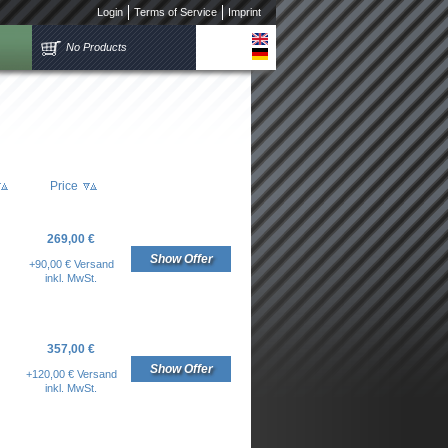
Login
Terms of Service
Imprint
No Products
Price
269,00 €
Show Offer
+90,00 € Versand
inkl. MwSt.
357,00 €
Show Offer
+120,00 € Versand
inkl. MwSt.