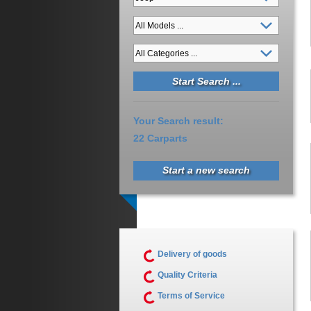
Your Search result:
22 Carparts
Start a new search
Delivery of goods
Quality Criteria
Terms of Service