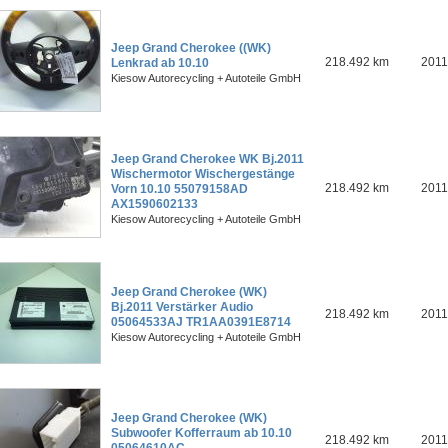
Jeep Grand Cherokee ((WK)
218.492 km
2011
Lenkrad ab 10.10
Kiesow Autorecycling + Autoteile GmbH
Jeep Grand Cherokee WK Bj.2011
Wischermotor Wischergestänge
218.492 km
2011
Vorn 10.10 55079158AD
AX1590602133
Kiesow Autorecycling + Autoteile GmbH
Jeep Grand Cherokee (WK)
Bj.2011 Verstärker Audio
218.492 km
2011
05064533AJ TR1AA0391E8714
Kiesow Autorecycling + Autoteile GmbH
Jeep Grand Cherokee (WK)
Subwoofer Kofferraum ab 10.10
218.492 km
2011