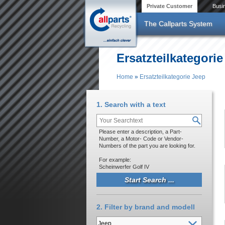
Skip to main content
Private Customer
Busi
The Callparts System
Ersatzteilkategori
Home
»
Ersatzteilkategorie Jeep
You are here
1. Search with a text
Please enter a description, a Part-
Number, a Motor- Code or Vendor-
Numbers of the part you are looking for.
For example:
Scheinwerfer Golf IV
2. Filter by brand and modell