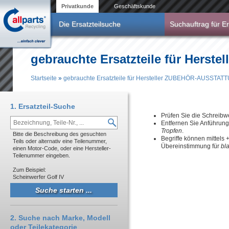
Direkt zum Inhalt
Privatkunde
Geschäftskunde
Die Ersatzteilsuche
Suchauftrag für Er
gebrauchte Ersatzteile für Her
Startseite
»
gebrauchte Ersatzteile für Hersteller ZUBEHÖR-AUSSTAT
Sie sind hier
1. Ersatzteil-Suche
Prüfen Sie die Schreibw
Entfernen Sie Anführun
Tropfen
.
Bitte die Beschreibung des gesuchten
Begriffe können mittels
Teils oder alternativ eine Teilenummer,
Übereinstimmung für
bl
einen Motor-Code, oder eine Hersteller-
Teilenummer eingeben.
Zum Beispiel:
Scheinwerfer Golf IV
2. Suche nach Marke, Modell
oder Teilekategorie