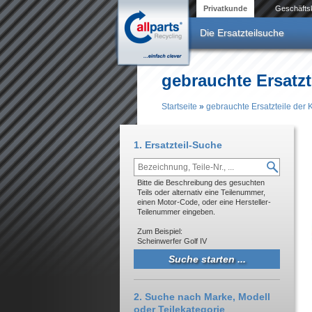
Direkt zum Inhalt
Privatkunde
Geschäfts
Die Ersatzteilsuche
gebrauchte Ersatzt
Startseite
»
gebrauchte Ersatzteile der 
Sie sind hier
1. Ersatzteil-Suche
Bitte die Beschreibung des gesuchten
Teils oder alternativ eine Teilenummer,
einen Motor-Code, oder eine Hersteller-
Teilenummer eingeben.
Zum Beispiel:
Scheinwerfer Golf IV
2. Suche nach Marke, Modell
oder Teilekategorie