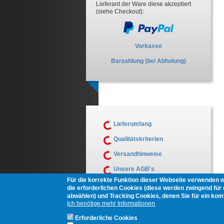
Lieferant der Ware diese akzeptiert
(siehe Checkout):
Vorkasse
Barzahlung (bei Abholung)
Lieferumfang
Qualitätskriterien
Versandhinweise
Unsere AGB's
Für die korrekte Funktion dieser Webseite verwenden 
Muster Widerrufsformular
die erforderlichen Cookies (diese werden zwingend für d
abwählen) und Tracking Cookies, denen Sie für ein ko
Ich benötige mehr Informationen
Erforderliche Cookies