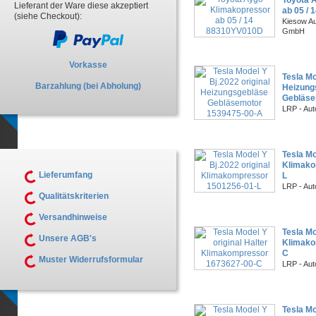
Lieferant der Ware diese akzeptiert
ab 05 /
(siehe Checkout):
Kiesow Au
GmbH
Vorkasse
Tesla Mo
Barzahlung (bei Abholung)
Heizung
Gebläse
LRP - Aut
Tesla Mo
Klimako
Lieferumfang
L
LRP - Aut
Qualitätskriterien
Versandhinweise
Tesla Mo
Unsere AGB's
Klimako
C
Muster Widerrufsformular
LRP - Aut
Tesla Mo