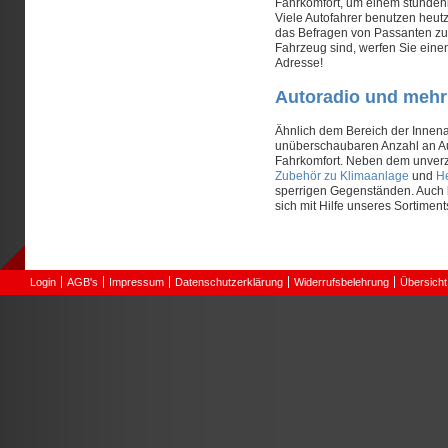
Fahrkomfort, um einem stundenl
Viele Autofahrer benutzen heut
das Befragen von Passanten zu 
Fahrzeug sind, werfen Sie einen 
Adresse!
Autoradio und mehr 
Ähnlich dem Bereich der Innenau
unüberschaubaren Anzahl an Auto
Fahrkomfort. Neben dem unverz
Zubehör zu Klimaanlage
und
H
sperrigen Gegenständen. Auch
sich mit Hilfe unseres Sortiments
Login
AGB's
Impressum
Datenschutzerklärung
Widerrufsbelehrung
Übersicht