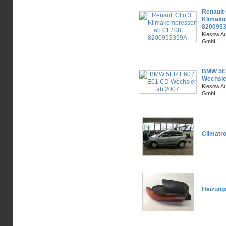
Renault 
Klimako
820095
Kiesow Au
GmbH
BMW 5ER
Wechsle
Kiesow Au
GmbH
Climatro
Heizung