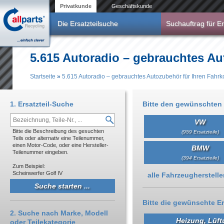
Direkt zum Inhalt
Privatkunde
Geschäftskunde
Die Ersatzteilsuche
Suchauftrag für Er
5.615 Autoradio – gebrauchtes Au
Startseite
»
5.615 Autoradio – gebrauchtes Autozubehör für Ihren Fahrk
Sie sind hier
1. Ersatzteil-Suche
Bitte den gewünschten 
VW
Bitte die Beschreibung des gesuchten
(959 Ersatzteile)
Teils oder alternativ eine Teilenummer,
einen Motor-Code, oder eine Hersteller-
BMW
Teilenummer eingeben.
(394 Ersatzteile)
Zum Beispiel:
Scheinwerfer Golf IV
Anzeigen
alle Fahrzeughersteller 
Bitte die gewünschte Er
2. Suche nach Marke, Modell
Heizung, Lüft
oder Teilekategorie