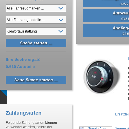
(4.620 
Autorad
(745 E
Anhäng
(59 E
Ihre Suche ergab:
5.615 Autoteile
Neue Suche starten ...
Zahlungsarten
Ersatztei
Folgende Zahlungsarten können
verwendet werden, sofern der
Toyota 