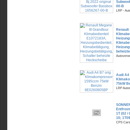
Subwoof
00-B
LRP - Aut
Renault 
Klimabe
Heizungs
Klimabet
Heizungs
beheizt
Autoverw
Audi A4 
Klimak
75kW B
LRP Autor
SONNEN
Entfros
1T (02 / 
10; 1T0
CPS Cars 