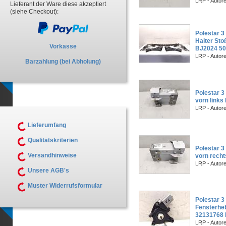
LRP - Autor
Lieferant der Ware diese akzeptiert
(siehe Checkout):
Polestar 3
Halter Stoß
Vorkasse
BJ2024 5
LRP - Autor
Barzahlung (bei Abholung)
Polestar 3
vorn links
LRP - Autor
Lieferumfang
Qualitätskriterien
Polestar 3
Versandhinweise
vorn rech
LRP - Autor
Unsere AGB's
Muster Widerrufsformular
Polestar 3 
Fensterheb
32131768
LRP - Autor