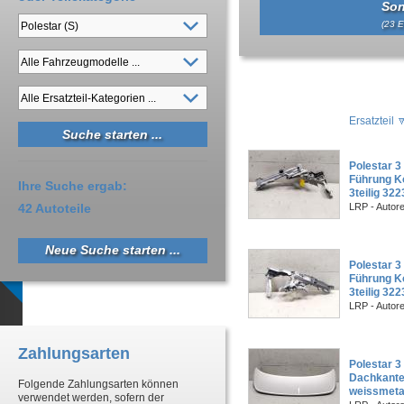
Son
(23 E
Ersatzteil
Polestar 3 
Führung Ko
Ihre Suche ergab:
3teilig 32
42 Autoteile
LRP - Autor
Neue Suche starten ...
Polestar 3 
Führung Ko
3teilig 32
LRP - Autor
Zahlungsarten
Polestar 3
Dachkante
Folgende Zahlungsarten können
weissmeta
verwendet werden, sofern der