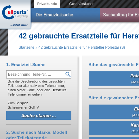
Direkt zum Inhalt
Privatkunde
Geschäftskunde
Die Ersatzteilsuche
Suchauftrag für Er
42 gebrauchte Ersatzteile für Herst
Startseite
»
42 gebrauchte Ersatzteile für Hersteller Polestar (S)
Sie sind hier
1. Ersatzteil-Suche
Bitte das gewünschte 
Pole
Bitte die Beschreibung des gesuchten
(42 E
Teils oder alternativ eine Teilenummer,
einen Motor-Code, oder eine Hersteller-
Teilenummer eingeben.
Bitte die gewünschte Er
Zum Beispiel:
Scheinwerfer Golf IV
El
(4 Er
Kar
(11 E
2. Suche nach Marke, Modell
oder Teilekategorie