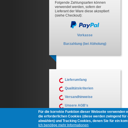
Folgende Zahlungsarten können
verwendet werden, sofern der
Lieferant der Ware diese akzeptiert
(siehe Checkout):
Vorkasse
Barzahlung (bei Abholung)
Lieferumfang
Qualitätskriterien
Versandhinweise
Unsere AGB's
Für die korrekte Funktion dieser Webseite verwenden 
Muster Widerrufsformular
die erforderlichen Cookies (diese werden zwingend für d
abwählen) und Tracking Cookies, denen Sie für ein ko
Ich benötige mehr Informationen