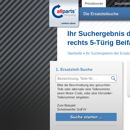
Direkt zum Inhalt
Privatkunde
Geschäfts
Die Ersatzteilsuche
Ihr Suchergebnis d
rechts 5-Türig Beif
Startseite
»
Ihr Suchergebnis der Ersatz
Sie sind hier
1. Ersatzteil-Suche
Bitte die Beschreibung des gesuchten
Teils oder alternativ eine Teilenummer,
einen Motor-Code, oder eine Hersteller-
Teilenummer eingeben.
Zum Beispiel:
Scheinwerfer Golf IV