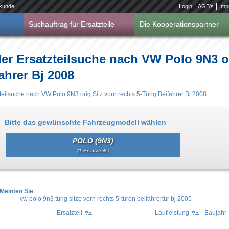
kunde
Login
AGB's
Imp
Suchauftrag für Ersatzteile
Die Kooperationspartner
er Ersatzteilsuche nach VW Polo 9N3 or
ahrer Bj 2008
teilsuche nach VW Polo 9N3 orig Sitz vorn rechts 5-Türig Beifahrer Bj 2008
Bitte das gewünschte Fahrzeugmodell wählen
POLO (9N3)
(1 Ersatzteile)
Meinten Sie
vw polo 9n3 türig sitze vorn rechts 5-türen beifahrertür bj 2005
Ersatzteil
Laufleistung
Baujahr