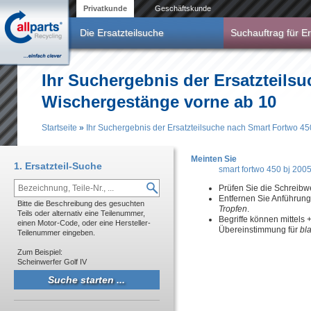
Direkt zum Inhalt
Privatkunde
Geschäftskunde
Die Ersatzteilsuche
Suchauftrag für Er
Ihr Suchergebnis der Ersatzteils
Wischergestänge vorne ab 10
Startseite
»
Ihr Suchergebnis der Ersatzteilsuche nach Smart Fortwo 4
Sie sind hier
Meinten Sie
1. Ersatzteil-Suche
smart fortwo 450 bj 200
Prüfen Sie die Schreibw
Entfernen Sie Anführun
Bitte die Beschreibung des gesuchten
Tropfen
.
Teils oder alternativ eine Teilenummer,
Begriffe können mittels
einen Motor-Code, oder eine Hersteller-
Übereinstimmung für
bl
Teilenummer eingeben.
Zum Beispiel:
Scheinwerfer Golf IV