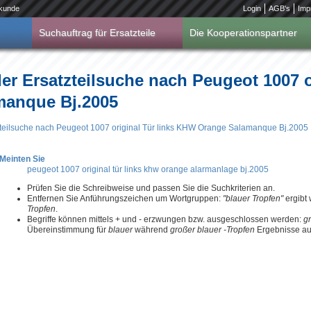
kunde
Login
AGB's
Imp
Suchauftrag für Ersatzteile
Die Kooperationspartner
er Ersatzteilsuche nach Peugeot 1007 or
anque Bj.2005
zteilsuche nach Peugeot 1007 original Tür links KHW Orange Salamanque Bj.2005
Meinten Sie
peugeot 1007 original tür links khw orange alarmanlage bj.2005
Prüfen Sie die Schreibweise und passen Sie die Suchkriterien an.
Entfernen Sie Anführungszeichen um Wortgruppen:
"blauer Tropfen"
ergibt
Tropfen
.
Begriffe können mittels + und - erzwungen bzw. ausgeschlossen werden:
g
Übereinstimmung für
blauer
während
großer blauer -Tropfen
Ergebnisse aus