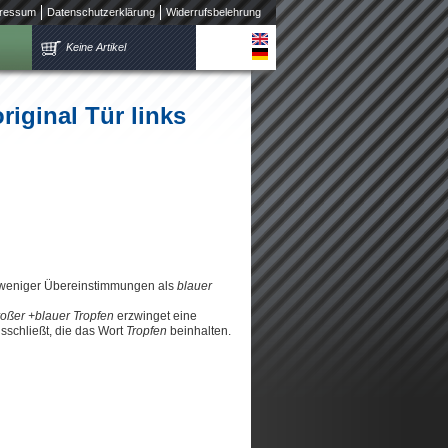
ressum
Datenschutzerklärung
Widerrufsbelehrung
Keine Artikel
iginal Tür links
 weniger Übereinstimmungen als
blauer
roßer +blauer Tropfen
erzwinget eine
schließt, die das Wort
Tropfen
beinhalten.