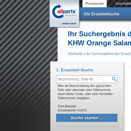
Direkt zum Inhalt
Privatkunde
Geschäfts
Die Ersatzteilsuche
Ihr Suchergebnis d
KHW Orange Salam
Startseite
»
Ihr Suchergebnis der Ersat
Sie sind hier
1. Ersatzteil-Suche
Bitte die Beschreibung des gesuchten
Teils oder alternativ eine Teilenummer,
einen Motor-Code, oder eine Hersteller-
Teilenummer eingeben.
Zum Beispiel:
Scheinwerfer Golf IV