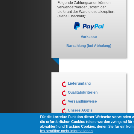
Folgende Zahlungsarten können
verwendet werden, sofern der
Lieferant der Ware diese akzeptiert
(siehe Checkout):
Vorkasse
Barzahlung (bei Abholung)
Lieferumfang
Qualitätskriterien
Versandhinweise
Unsere AGB's
Für die korrekte Funktion dieser Webseite verwenden 
Muster Widerrufsformular
die erforderlichen Cookies (diese werden zwingend für d
abwählen) und Tracking Cookies, denen Sie für ein ko
Ich benötige mehr Informationen