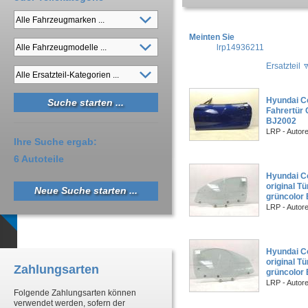
Meinten Sie
lrp14936211
Ersatzteil
Hyundai Co
Fahrertür 
BJ2002
LRP - Autor
Ihre Suche ergab:
6 Autoteile
Hyundai C
original T
Neue Suche starten ...
grüncolor
LRP - Autor
Hyundai C
original T
Zahlungsarten
grüncolor
LRP - Autor
Folgende Zahlungsarten können
verwendet werden, sofern der