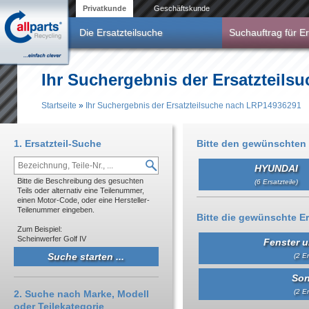
Direkt zum Inhalt
Privatkunde
Geschäftskunde
Die Ersatzteilsuche
Suchauftrag für Er
Ihr Suchergebnis der Ersatzteil
Startseite
»
Ihr Suchergebnis der Ersatzteilsuche nach LRP14936291
Sie sind hier
1. Ersatzteil-Suche
Bitte den gewünschten 
HYUNDAI
Bitte die Beschreibung des gesuchten
(6 Ersatzteile)
Teils oder alternativ eine Teilenummer,
einen Motor-Code, oder eine Hersteller-
Teilenummer eingeben.
Bitte die gewünschte Er
Zum Beispiel:
Scheinwerfer Golf IV
Fenster 
(2 Er
Son
(2 Er
2. Suche nach Marke, Modell
oder Teilekategorie