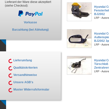
Lieferant der Ware diese akzeptiert
(siehe Checkout):
Hyundai Co
Fensterheb
BJ2002
LRP - Autor
Vorkasse
Barzahlung (bei Abholung)
Hyundai C
Außenspieg
BJ2002 3po
LRP - Autor
Lieferumfang
Hyundai Co
Türschloß 
Qualitätskriterien
Zentralve
LRP - Autor
Versandhinweise
Unsere AGB's
Muster Widerrufsformular