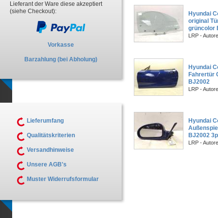
Lieferant der Ware diese akzeptiert
(siehe Checkout):
Hyundai C
original T
grüncolor
LRP - Autor
Vorkasse
Barzahlung (bei Abholung)
Hyundai Co
Fahrertür 
BJ2002
LRP - Autor
Lieferumfang
Hyundai C
Außenspieg
Qualitätskriterien
BJ2002 3po
LRP - Autor
Versandhinweise
Unsere AGB's
Muster Widerrufsformular