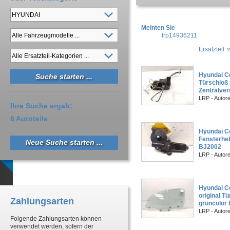
Meinten Sie
lrp14936211
Ersatzteil
Hyundai Co
Türschloß 
Zentralve
LRP - Autor
Ihre Suche ergab:
6 Autoteile
Hyundai Co
Fensterheb
Neue Suche starten ...
BJ2002
LRP - Autor
Hyundai C
original T
Zahlungsarten
grüncolor
LRP - Autor
Folgende Zahlungsarten können
verwendet werden, sofern der