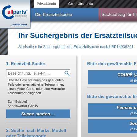
Direkt zum Inhalt
Privatkunde
Geschäftskunde
Die Ersatzteilsuche
Suchauftrag für Er
Ihr Suchergebnis der Ersatzteil
Startseite
»
Ihr Suchergebnis der Ersatzteilsuche nach LRP14936291
Sie sind hier
1. Ersatzteil-Suche
Bitte das gewünschte 
COUPÉ (J
Bitte die Beschreibung des gesuchten
(6 Er
Teils oder alternativ eine Teilenummer,
einen Motor-Code, oder eine Hersteller-
Teilenummer eingeben.
Bitte die gewünschte Er
Zum Beispiel:
Scheinwerfer Golf IV
Fenster 
(2 Er
Son
(2 Er
2. Suche nach Marke, Modell
oder Teilekategorie