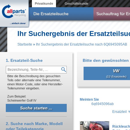
Direkt zum Inhalt
Privatkunde
Geschäftskunde
Die Ersatzteilsuche
Suchauftrag für Er
Ihr Suchergebnis der Ersatzteil
Startseite
»
Ihr Suchergebnis der Ersatzteilsuche nach 6Q6945095AB
Sie sind hier
1. Ersatzteil-Suche
Bitte den gewünschten 
VW
Bitte die Beschreibung des gesuchten
(12 Ersatzteile)
Teils oder alternativ eine Teilenummer,
einen Motor-Code, oder eine Hersteller-
Teilenummer eingeben.
Zum Beispiel:
Meinten Sie
Scheinwerfer Golf IV
6q6945096ab
Ersatzteil
2. Suche nach Marke, Modell
Rückleucht
oder Teilekategorie