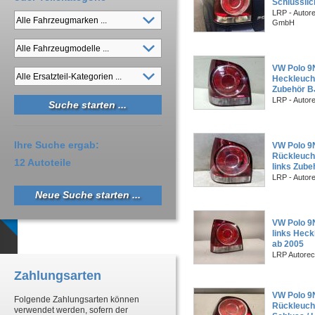
Schlusslic
LRP - Autor
GmbH
VW Polo 9
Heckleuch
Zubehör B
LRP - Autor
Ihre Suche ergab:
VW Polo 9
Rückleuch
12 Autoteile
links Zube
LRP - Autor
Neue Suche starten ...
VW Polo 9
links Heck
ab 2005
LRP Autorec
Zahlungsarten
VW Polo 9N
Folgende Zahlungsarten können
Rückleucht
verwendet werden, sofern der