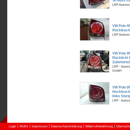
Schluss Li
LRP Autorec
VW Polo 9N
Rückleucht
LRP Autorec
VW Polo 9
Rücklicht
Zubehörtei
LRP - Autor
GmbH
VW Polo 9
Heckleuch
links 5tür
LRP - Autor
Login
AGB's
Impressum
Datenschutzerklärung
Widerrufsbelehrung
Übersicht