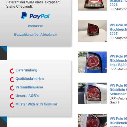
Schluss / 
Lieferant der Ware diese akzeptiert
2006
(siehe Checkout):
LRP Autorec
VW Polo 9N
Vorkasse
Rückleucht
2005
Barzahlung (bei Abholung)
LRP Autorec
VW Polo 9N
Rückleuch
links Bj.2
LRP - Autor
Lieferumfang
Qualitätskriterien
VW Polo 9
Versandhinweise
Rücklicht
Schlusslic
Unsere AGB's
LRP - Autor
GmbH
Muster Widerrufsformular
VW Polo 9N
Rückleuch