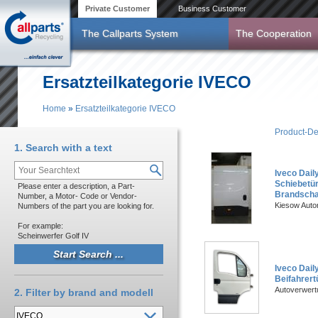
Skip to main content
Private Customer
Business Customer
The Callparts System
The Cooperation
Ersatzteilkategorie IVECO
Home
»
Ersatzteilkategorie IVECO
You are here
Product-De
1. Search with a text
Iveco Daily
Schiebetür
Please enter a description, a Part-
Brandsch
Number, a Motor- Code or Vendor-
Kiesow Auto
Numbers of the part you are looking for.
For example:
Scheinwerfer Golf IV
Iveco Dail
Beifahrert
Autoverwert
2. Filter by brand and modell