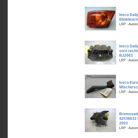
Iveco Daily
Blinkleuch
LRP - Autor
Iveco Dail
vorn rech
BJ2003
LRP - Autor
Iveco Eur
Wischersc
LRP - Autor
Bremssatt
42536631 I
2003
LRP - Autor