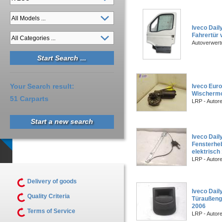
Iveco Dail
Fahrertür 
Autoverwert
Your Search result:
Iveco Eur
Wischermo
51 Carparts
LRP - Autor
Start a new search
Iveco Daily
Fensterheb
elektrisch
LRP - Autor
Delivery of goods
Iveco Daily
Quality Criteria
Türaußengr
2006
Terms of Service
LRP - Autor