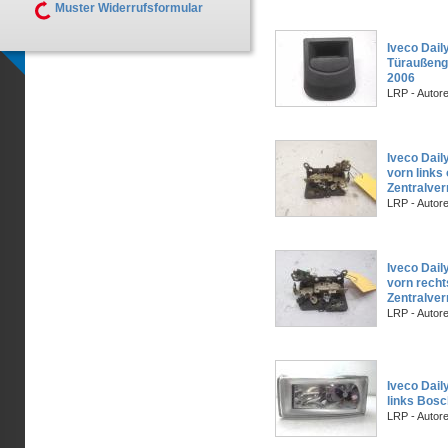
Muster Widerrufsformular
Iveco Daily
Türaußengr
2006
LRP - Autor
Iveco Dail
vorn links
Zentralver
LRP - Autor
Iveco Dail
vorn recht
Zentralver
LRP - Autor
Iveco Dail
links Bosc
LRP - Autor