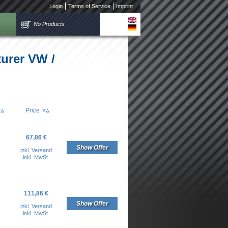
Login
Terms of Service
Imprint
No Products
turer VW /
Price
67,86 €
Show Offer
inkl. Versand
inkl. MwSt.
111,86 €
Show Offer
inkl. Versand
inkl. MwSt.