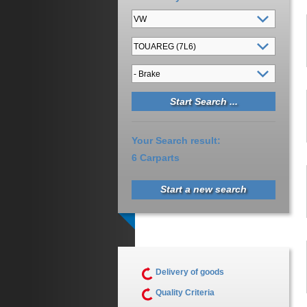
Your Search result:
6 Carparts
Start a new search
Delivery of goods
Quality Criteria