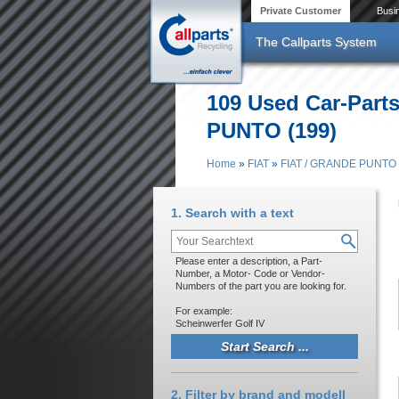
Skip to main content
Private Customer
Busi
The Callparts System
109 Used Car-Part
PUNTO (199)
Home
»
FIAT
»
FIAT / GRANDE PUNTO 
You are here
1. Search with a text
Please enter a description, a Part-
Number, a Motor- Code or Vendor-
Numbers of the part you are looking for.
For example:
Scheinwerfer Golf IV
2. Filter by brand and modell