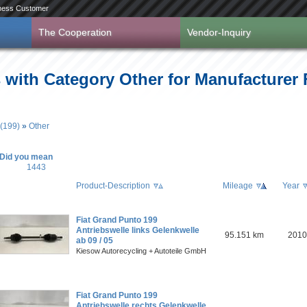
ness Customer
The Cooperation
Vendor-Inquiry
s with Category Other for Manufacture
(199)
»
Other
Did you mean
1443
Product-Description
Mileage
Year
Fiat Grand Punto 199
Antriebswelle links Gelenkwelle
95.151 km
2010
ab 09 / 05
Kiesow Autorecycling + Autoteile GmbH
Fiat Grand Punto 199
Antriebswelle rechts Gelenkwelle