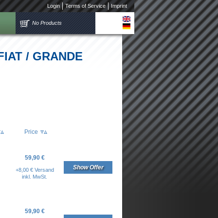
Login
Terms of Service
Imprint
No Products
r FIAT / GRANDE
Price
59,90 €
Show Offer
+8,00 € Versand
inkl. MwSt.
59,90 €