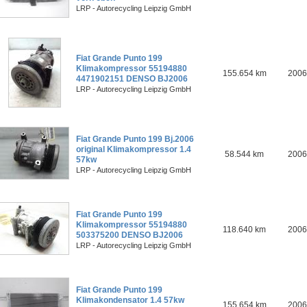
LRP - Autorecycling Leipzig GmbH
Fiat Grande Punto 199
Klimakompressor 55194880
155.654 km
2006
4471902151 DENSO BJ2006
LRP - Autorecycling Leipzig GmbH
Fiat Grande Punto 199 Bj.2006
original Klimakompressor 1.4
58.544 km
2006
57kw
LRP - Autorecycling Leipzig GmbH
Fiat Grande Punto 199
Klimakompressor 55194880
118.640 km
2006
503375200 DENSO BJ2006
LRP - Autorecycling Leipzig GmbH
Fiat Grande Punto 199
Klimakondensator 1.4 57kw
155.654 km
2006