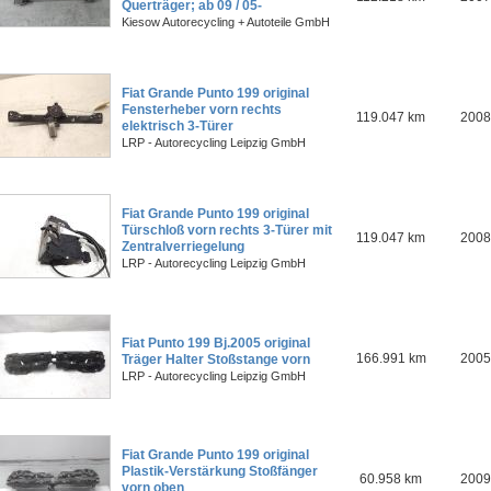
Querträger; ab 09 / 05-
Kiesow Autorecycling + Autoteile GmbH
Fiat Grande Punto 199 original
Fensterheber vorn rechts
119.047 km
2008
elektrisch 3-Türer
LRP - Autorecycling Leipzig GmbH
Fiat Grande Punto 199 original
Türschloß vorn rechts 3-Türer mit
119.047 km
2008
Zentralverriegelung
LRP - Autorecycling Leipzig GmbH
Fiat Punto 199 Bj.2005 original
166.991 km
2005
Träger Halter Stoßstange vorn
LRP - Autorecycling Leipzig GmbH
Fiat Grande Punto 199 original
Plastik-Verstärkung Stoßfänger
60.958 km
2009
vorn oben