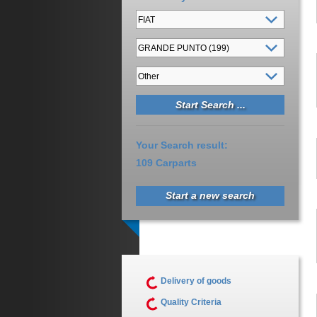
Your Search result:
109 Carparts
Start a new search
Delivery of goods
Quality Criteria