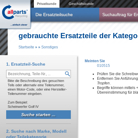
Direkt zum Inhalt
Privatkunde
Geschäftskunde
Die Ersatzteilsuche
Suchauftrag für Er
gebrauchte Ersatzteile der Katego
Startseite
»
»
Sonstiges
Sie sind hier
Meinten Sie
1. Ersatzteil-Suche
010515
Prüfen Sie die Schreibw
Entfernen Sie Anführun
Bitte die Beschreibung des gesuchten
Tropfen
.
Teils oder alternativ eine Teilenummer,
Begriffe können mittels
einen Motor-Code, oder eine Hersteller-
Übereinstimmung für
bl
Teilenummer eingeben.
Zum Beispiel:
Scheinwerfer Golf IV
2. Suche nach Marke, Modell
oder Teilekategorie