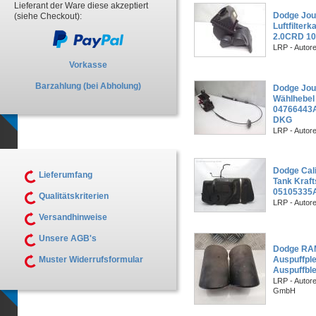
Lieferant der Ware diese akzeptiert
Dodge Jou
(siehe Checkout):
Luftfilte
2.0CRD 1
LRP - Autor
Vorkasse
Barzahlung (bei Abholung)
Dodge Jou
Wählhebel
04766443A
DKG
LRP - Autor
Dodge Cal
Lieferumfang
Tank Kraft
05105335
Qualitätskriterien
LRP - Autor
Versandhinweise
Unsere AGB's
Dodge RA
Muster Widerrufsformular
Auspuffpl
Auspuffbl
LRP - Autor
GmbH