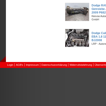
Dodge RAM
Getreiebe 
2009 P68
Kiesow Autor
GmbH
Dodge Cal
EBA 1.8 1
BJ2008
LRP - Autor
Login
AGB's
Impressum
Datenschutzerklärung
Widerrufsbelehrung
Übersicht