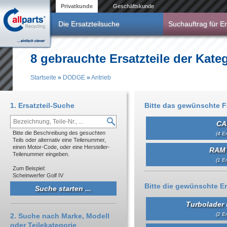
Direkt zum Inhalt
Privatkunde
Geschäftskunde
Die Ersatzteilsuche
Suchauftrag für Er
8 gebrauchte Ersatzteile der Kat
Startseite
»
DODGE
»
Antrieb
Sie sind hier
1. Ersatzteil-Suche
Bitte das gewünschte 
CA
Bitte die Beschreibung des gesuchten
(4 Er
Teils oder alternativ eine Teilenummer,
einen Motor-Code, oder eine Hersteller-
RAM 
Teilenummer eingeben.
(1 Er
Zum Beispiel:
Scheinwerfer Golf IV
Bitte die gewünschte Er
Turbolader 
(2 Er
2. Suche nach Marke, Modell
oder Teilekategorie