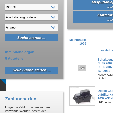
Auspuffanlag
(1 Er
Kraftsto
(1 Er
Meinten Sie
1993
Ersatzteil
Ihre Suche ergab:
8 Autoteile
Schaltgetr.
6U3R700
6U3R7002C
Neue Suche starten ...
BJ: 2012
Kiesow Autor
GmbH
Dodge Cali
Luftfilter
Zahlungsarten
103kw*BY
LRP - Autor
Folgende Zahlungsarten können
verwendet werden, sofern der