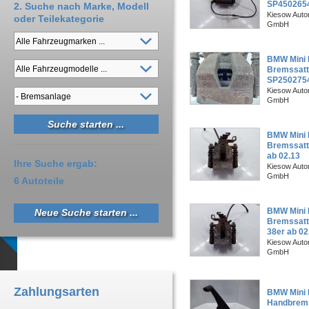
SP450265
2. Suche nach Marke, Modell
Kiesow Autor
oder Teilekategorie
GmbH
BMW Mini 
Bremssatt
SP250275
Kiesow Autor
GmbH
BMW Mini 
Bremssatte
ab 02.13
Ihre Suche ergab:
Kiesow Autor
GmbH
6 Autoteile
BMW Mini 
Neue Suche starten ...
Bremssatt
38er ab 02
Kiesow Autor
GmbH
Zahlungsarten
BMW Mini 
Handbrem