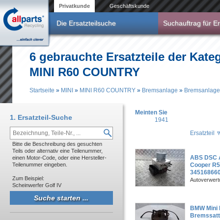
Direkt zum Inhalt
Privatkunde
Geschäftskunde
Die Ersatzteilsuche
Suchauftrag für Er
6 gebrauchte Ersatzteile der Kate
MINI R60 COUNTRY
Startseite
»
MINI
»
MINI R60 COUNTRY
»
Bremsanlage
»
Bremsanlage
Sie sind hier
Meinten Sie
1. Ersatzteil-Suche
1941
Ersatzteil
Bitte die Beschreibung des gesuchten
Teils oder alternativ eine Teilenummer,
ABS DSC A
einen Motor-Code, oder eine Hersteller-
Teilenummer eingeben.
Cooper R5
345168660
Zum Beispiel:
Autoverwer
Scheinwerfer Golf IV
BMW Mini 
Bremssatt